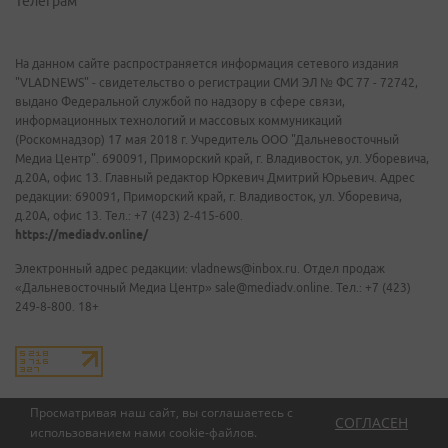
Телеграм
На данном сайте распространяется информация сетевого издания
"VLADNEWS" - свидетельство о регистрации СМИ ЭЛ № ФС 77 - 72742,
выдано Федеральной службой по надзору в сфере связи,
информационных технологий и массовых коммуникаций
(Роскомнадзор) 17 мая 2018 г. Учредитель ООО "Дальневосточный
Медиа Центр". 690091, Приморский край, г. Владивосток, ул. Уборевича,
д.20А, офис 13. Главный редактор Юркевич Дмитрий Юрьевич. Адрес
редакции: 690091, Приморский край, г. Владивосток, ул. Уборевича,
д.20А, офис 13. Тел.: +7 (423) 2-415-600.
https://mediadv.online/
Электронный адрес редакции: vladnews@inbox.ru. Отдел продаж
«Дальневосточный Медиа Центр» sale@mediadv.online. Тел.: +7 (423)
249-8-800. 18+
Просматривая наш сайт, вы соглашаетесь с
СОГЛАСЕН
использованием нами
cookie-файлов
.