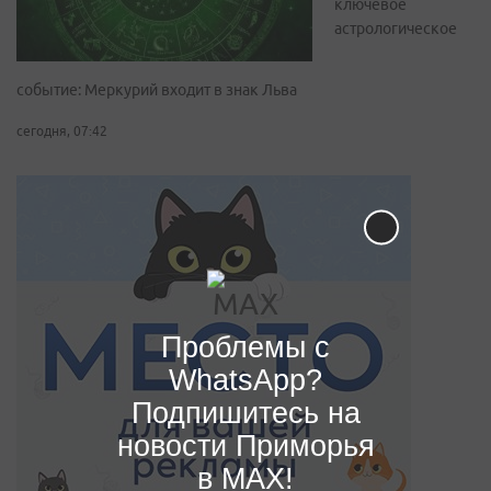
ключевое
астрологическое
событие: Меркурий входит в знак Льва
сегодня, 07:42
Проблемы с
WhatsApp?
Подпишитесь на
новости Приморья
в MAX!