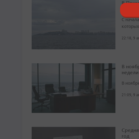
В Прим
детей 
С начала
которых
22:18, 9 
В нояб
недели
В ноябре
21:09, 9 
Средня
год