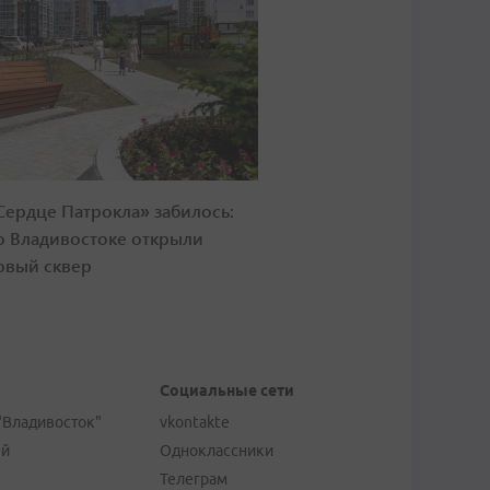
Сердце Патрокла» забилось:
о Владивостоке открыли
овый сквер
Социальные сети
"Владивосток"
vkontakte
ей
Одноклассники
Телеграм