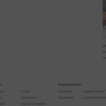
«
в
н
и
Издательство
во
Спорт
Реклама
Архив газеты 
ка
Интервью
Редакция
Архив новост
ика
Город на ладони