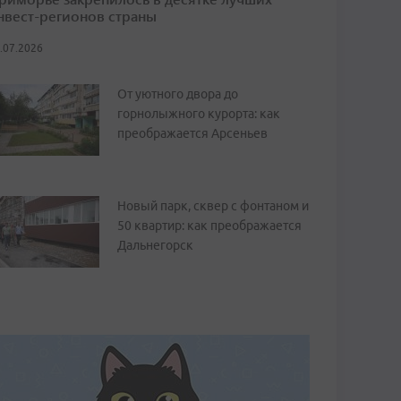
нвест-регионов страны
.07.2026
От уютного двора до
горнолыжного курорта: как
преображается Арсеньев
Новый парк, сквер с фонтаном и
50 квартир: как преображается
Дальнегорск