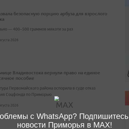
азвала безопасную порцию арбуза для взрослого
ка
ьно — 400–500 граммов мякоти за раз
августа 2026
нице Владивостока вернули право на единое
ячное пособие
тура Первомайского района оспорила в суде отказ
ия Соцфонда по Приморью
августа 2026
облемы с WhatsApp? Подпишитесь
новости Приморья в MAX!