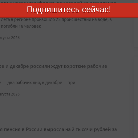
орье хотят штрафовать родителей за оставление
Подпишитесь сейчас!
у воды
 лета в регионе произошло 25 происшествий на воде, в
 погибли 18 человек
августа 2026
ре и декабре россиян ждут короткие рабочие
 — два рабочих дня, в декабре — три
августа 2026
я пенсия в России выросла на 2 тысячи рублей за