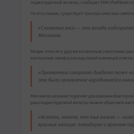
поджелудочной железы, сообщает РИА VladNews со
По его словам, существует три классических симпто
«Снижение веса — это всегда подозрител
Мясников.
Медик относит к другим косвенным симптомам рак
воспаление лимфоузла над левой ключицей и метаст
«Проявления сахарного диабета тоже ча
это было проявление народившейся онко
Мясников называет курение доказанным фактором р
рака поджелудочной железы можно объяснить насл
«Кстати, знаете, что еще важно — низк
красных овощах: помидорах и красном пер