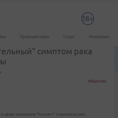
ика
Происшествия
Спорт
Интервью
тельный" симптом рака
зы
я
Общество
в эфире телеканала "Россия-1" о признаках рака