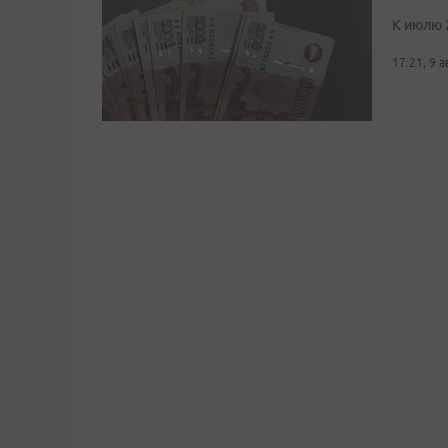
К июлю 
17:21, 9 