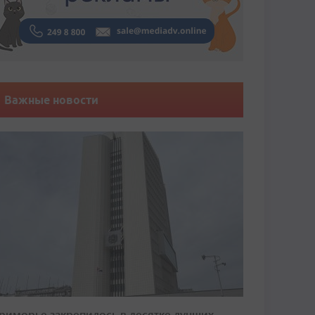
Важные новости
риморье закрепилось в десятке лучших