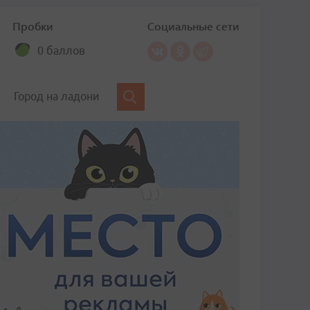
Пробки
Социальные сети
0 баллов
Город на ладони