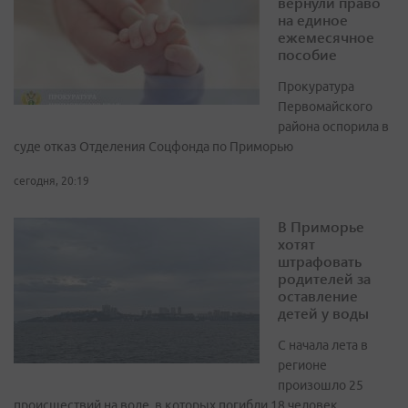
вернули право
на единое
ежемесячное
пособие
Прокуратура
Первомайского
района оспорила в
суде отказ Отделения Соцфонда по Приморью
сегодня, 20:19
В Приморье
хотят
штрафовать
родителей за
оставление
детей у воды
С начала лета в
регионе
произошло 25
происшествий на воде, в которых погибли 18 человек