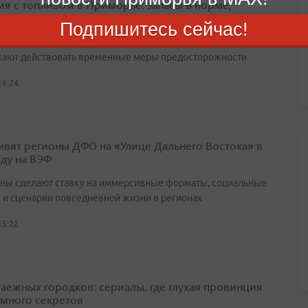
ия с топливом в Приморье: запасы в норме,
жа нет
Подпишитесь сейчас!
збежать искусственного дефицита и спекуляций, в крае
ают действовать временные меры предосторожности
16:24
ивят регионы ДФО на «Улице Дальнего Востока» в
оду на ВЭФ
ны сделают ставку на иммерсивные форматы, социальные
 и сценарии повседневной жизни в регионах
15:22
таежных городков: сериалы, где глухая провинция
 много секретов