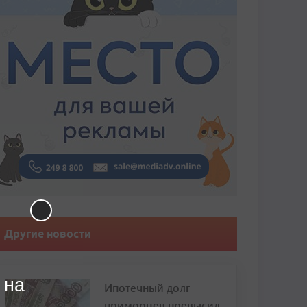
Другие новости
 на
Ипотечный долг
приморцев превысил