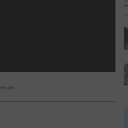
и
17
ние дня.