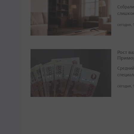
Собрали 
слишком
сегодня, 
Рост в
Примор
Средний
специали
сегодня, 