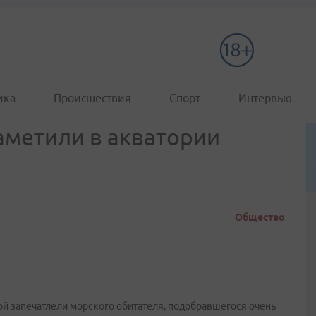
ика
Происшествия
Спорт
Интервью
аметили в акватории
Общество
рой запечатлели морского обитателя, подобравшегося очень