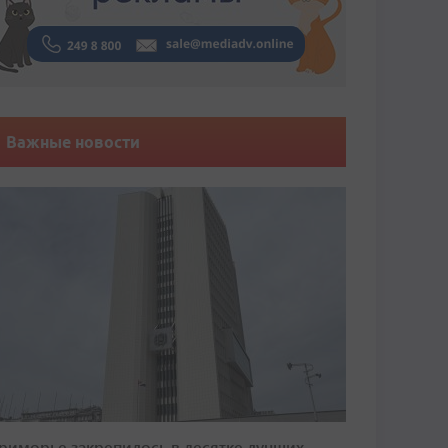
Важные новости
риморье закрепилось в десятке лучших