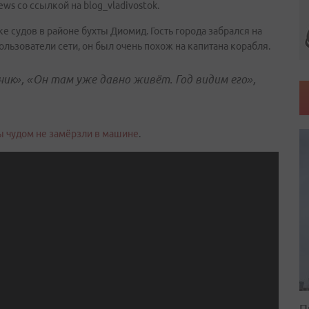
ws со ссылкой на blog_vladivostok.
е судов в районе бухты Диомид. Гость города забрался на
ользователи сети, он был очень похож на капитана корабля.
чик», «Он там уже давно живёт. Год видим его»,
 чудом не замёрзли в машине
.
П