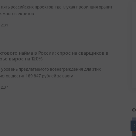
пять российских проектов, где глухая провинция хранит
 много секретов
12:31
ахтового найма в России: спрос на сварщиков в
ье вырос на 120%
 уровень предлагаемого вознаграждения для этих
стов достиг 189 847 рублей за вахту
12:37
Ф
2