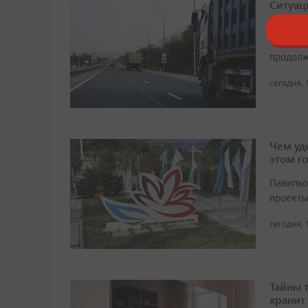
Ситуац
ажиота
Чтобы и
продолж
сегодня, 
Чем уд
этом г
Павильо
проекты
сегодня, 
Тайны 
хранит