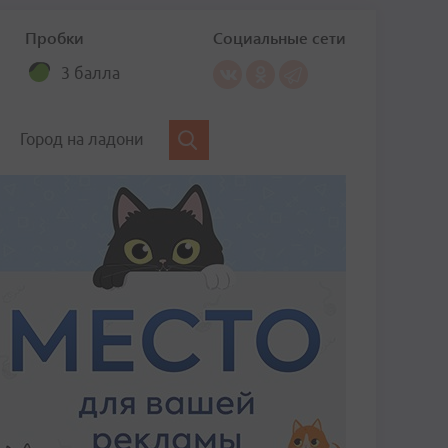
Пробки
Социальные сети
3 балла
Город на ладони