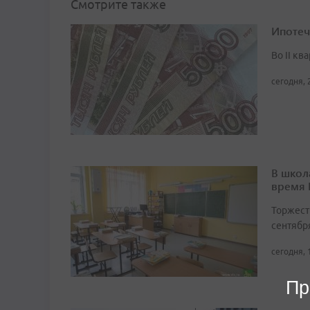
Смотрите также
Ипотеч
Во II кв
сегодня, 
В школ
время
Торжест
сентябр
сегодня, 
Пр