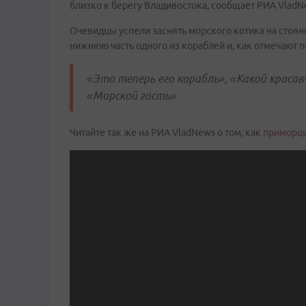
близко к берегу Владивостока, сообщает РИА VladNe
Очевидцы успели заснять морского котика на стоянк
нижнюю часть одного из кораблей и, как отмечают п
«Это теперь его корабль», «Какой красав
«Морской гость»
Читайте так же на РИА VladNews о том, как
приморцы