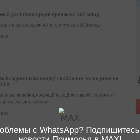
ный долг приморцев превысил 367 млрд
артале в крае выдали 4,1 тыс. ипотек на 20,8 млрд
20:14
ах Владивостока введут свободное посещение на
 ВЭФ
венные линейки, посвящённые Дню знаний, состоятся 1
я для всех школьников
18:26
облемы с WhatsApp? Подпишитесь
новости Приморья в MAX!