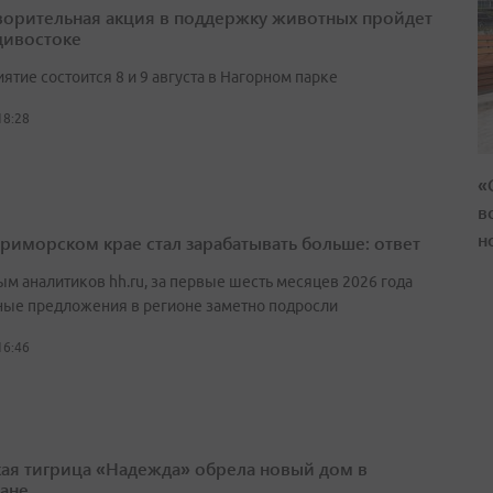
ворительная акция в поддержку животных пройдет
дивостоке
тие состоится 8 и 9 августа в Нагорном парке
18:28
«
в
н
Приморском крае стал зарабатывать больше: ответ
ым аналитиков hh.ru, за первые шесть месяцев 2026 года
ные предложения в регионе заметно подросли
16:46
ая тигрица «Надежда» обрела новый дом в
тане