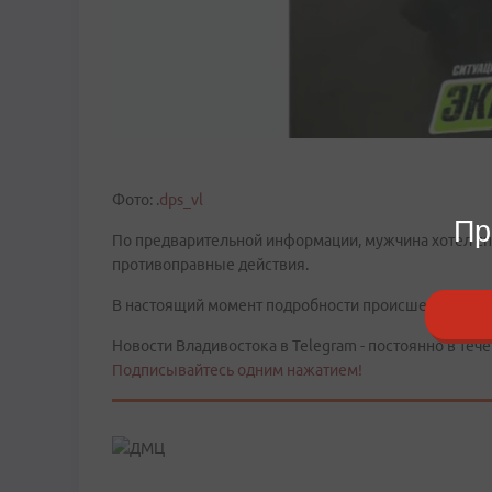
Фото: .
dps_vl
Пр
По предварительной информации, мужчина хотел сп
противоправные действия.
В настоящий момент подробности происшествия ус
Новости Владивостока в Telegram - постоянно в тече
Подписывайтесь одним нажатием!