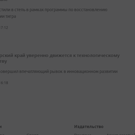
стили в степь в рамках программы по восстановлению
ии тигра
17:12
ский край уверенно движется к технологическому
тву
совершил впечатляющий рывок в инновационном развитии
16:18
и
Издательство