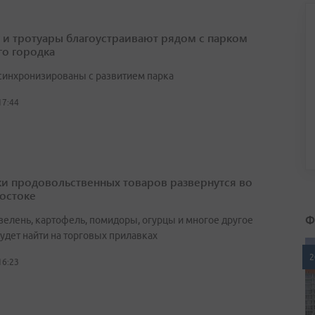
 и тротуары благоустраивают рядом с парком
о городка
синхронизированы с развитием парка
17:44
и продовольственных товаров развернутся во
остоке
Ф
зелень, картофель, помидоры, огурцы и многое другое
удет найти на торговых прилавках
2
16:23