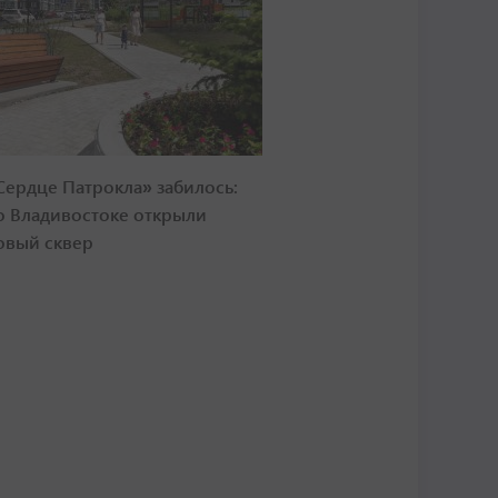
Сердце Патрокла» забилось:
о Владивостоке открыли
овый сквер