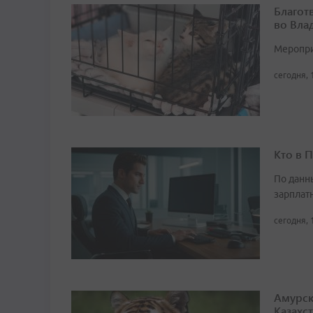
Благот
во Вла
Мероприя
сегодня, 
Кто в 
По данн
зарплат
сегодня, 
Амурск
Казахс