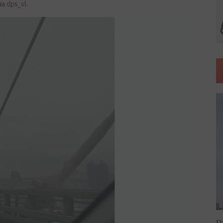
на
dps_vl
.
П