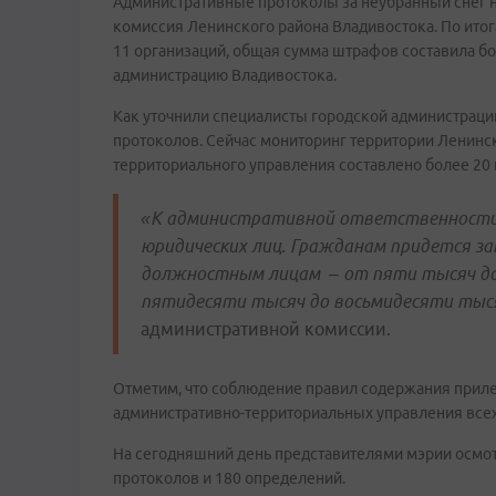
Административные протоколы за неубранный снег 
комиссия Ленинского района Владивостока. По ито
11 организаций, общая сумма штрафов составила бо
администрацию Владивостока.
Как уточнили специалисты городской администрации
протоколов. Сейчас мониторинг территории Ленинс
территориального управления составлено более 20
«К административной ответственности 
юридических лиц. Гражданам придется з
должностным лицам – от пяти тысяч до 
пятидесяти тысяч до восьмидесяти тыся
административной комиссии.
Отметим, что соблюдение правил содержания прил
административно-территориальных управления всех
На сегодняшний день представителями мэрии осмот
протоколов и 180 определений.