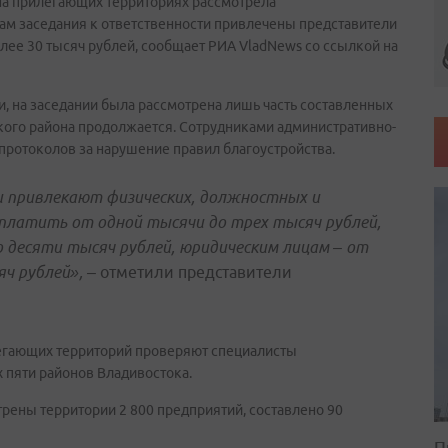
на прилегающих территориях рассмотрела
гам заседания к ответственности привлечены представители
лее 30 тысяч рублей, сообщает РИА VladNews со ссылкой на
, на заседании была рассмотрена лишь часть составленных
кого района продолжается. Сотрудниками административно-
 протоколов за нарушение правил благоустройства.
привлекают физических, должностных и
аплатить от одной тысячи до трех тысяч рублей,
десяти тысяч рублей, юридическим лицам – от
ч рублей», –
отметили представители
егающих территорий проверяют специалисты
 пяти районов Владивостока.
рены территории 2 800 предприятий, составлено 90
П