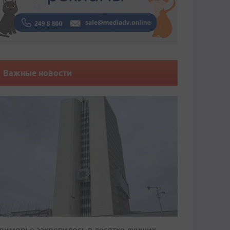
Важные новости
риморье закрепилось в десятке лучших