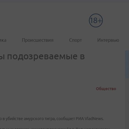
ика
Происшествия
Спорт
Интервью
ы подозреваемые в
Общество
в убийстве амурского тигра, сообщает РИА VladNews.