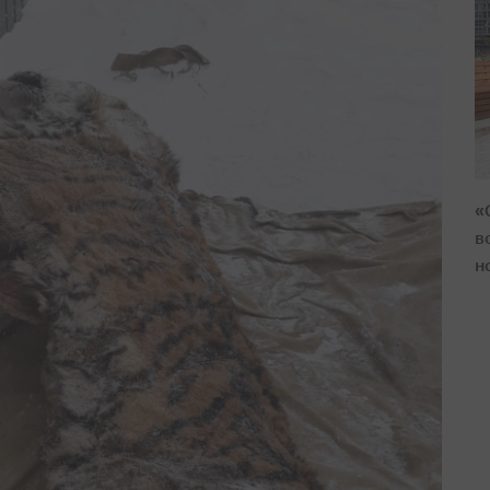
«
в
н