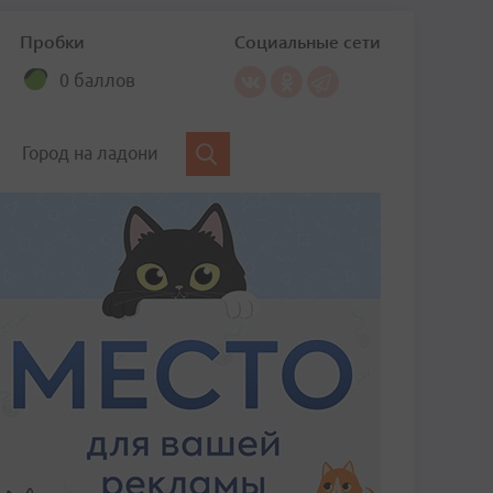
Пробки
Социальные сети
0 баллов
Город на ладони