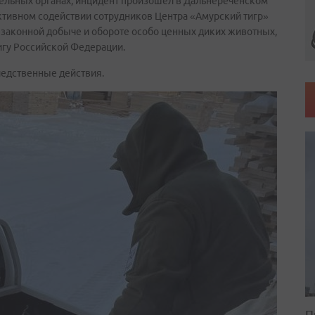
ельных органах, инцидент произошёл в Дальнереченском
ктивном содействии сотрудников Центра «Амурский тигр»
езаконной добыче и обороте особо ценных диких животных,
игу Российской Федерации.
ледственные действия.
П