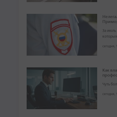
Нелега
Примо
За июль 
которых
сегодня, 
Как вл
профес
Чуть бо
сегодня, 