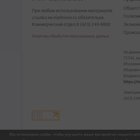
Общест
При любом использовании материалов
Полити
ссылка на vladnews.ru обязательна.
Коммерческий отдел 8 (423) 249-8800
Эконом
Происш
Политика обработки персональных данных
На данно
72742, в
(Роскомн
Уборевич
Владивост
https://m
Электрон
(423) 249
Мы используем cookie, чтобы улучшить ваше восприятие нашего сайт