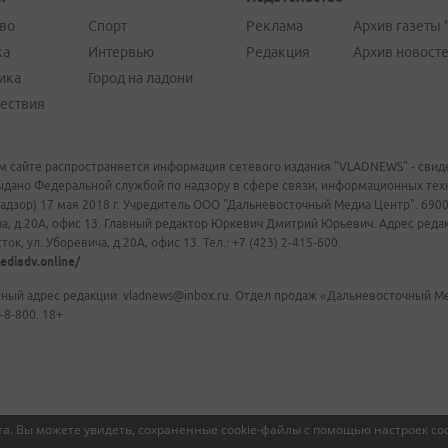
во
Спорт
Реклама
Архив газеты 
ка
Интервью
Редакция
Архив новост
ика
Город на ладони
ествия
м сайте распространяется информация сетевого издания "VLADNEWS" - свиде
ыдано Федеральной службой по надзору в сфере связи, информационных те
адзор) 17 мая 2018 г. Учредитель ООО "Дальневосточный Медиа Центр". 69009
а, д.20А, офис 13. Главный редактор Юркевич Дмитрий Юрьевич. Адрес редакц
ок, ул. Уборевича, д.20А, офис 13. Тел.: +7 (423) 2-415-600.
ediadv.online/
ный адрес редакции: vladnews@inbox.ru. Отдел продаж «Дальневосточный Мед
-8-800. 18+
а. Вы можете увидеть, сохраненные cookie-файлы с помощью настроек coo