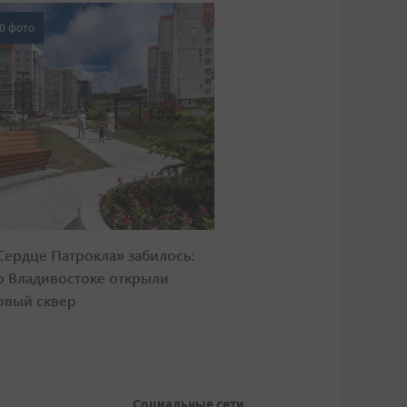
0 фото
Сердце Патрокла» забилось:
о Владивостоке открыли
овый сквер
Социальные сети