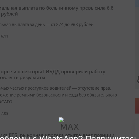
альная выплата по больничному превысила 6,8
 рублей
ьная выплата за день — от 874 до 968 рублей
16:11
орье инспекторы ГИБДД проверили работу
ов: есть результаты
амых частых проступков водителей — отсутствие прав,
ежение ремнями безопасности и езда без обязательного
ОСАГО
17:08
ика ВТБ: рыночная ипотека отыгрывает позиции
облемы с WhatsApp? Подпишитесь