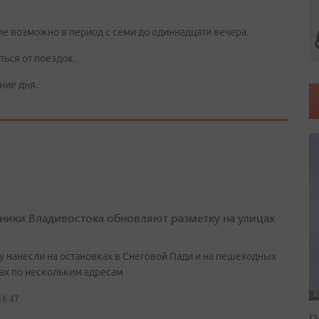
ние возможно в период с семи до одиннадцати вечера.
ься от поездок.
ние дня.
ики Владивостока обновляют разметку на улицах
у нанесли на остановках в Снеговой Пади и на пешеходных
ах по нескольким адресам
16:47
П