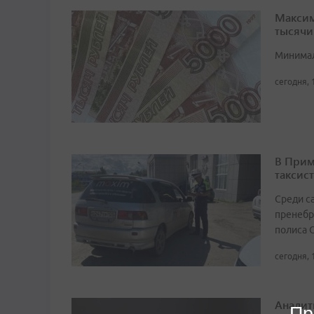
Максим
тысячи
Минимал
сегодня, 
В Прим
таксист
Среди с
пренебр
полиса 
сегодня, 
Аналит
Пр