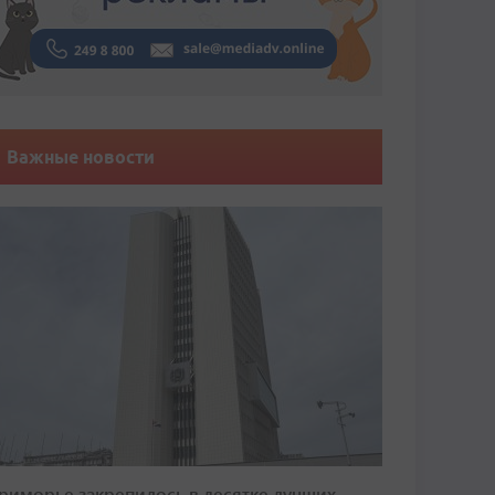
Важные новости
риморье закрепилось в десятке лучших