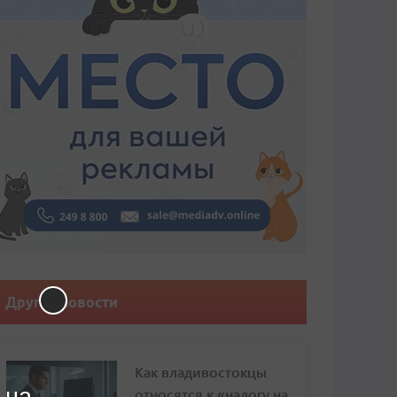
Другие новости
Как владивостокцы
 на
относятся к «налогу на