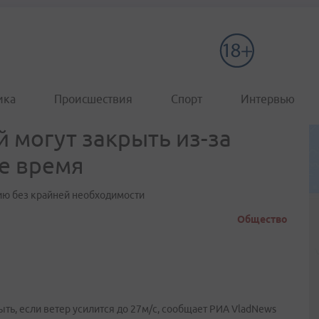
ика
Происшествия
Спорт
Интервью
й могут закрыть из-за
е время
ию без крайней необходимости
Общество
ыть, если ветер усилится до 27м/с, сообщает РИА VladNews