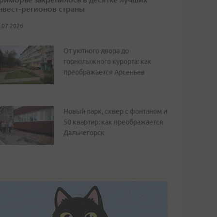
нвест-регионов страны
.07.2026
От уютного двора до
горнолыжного курорта: как
преображается Арсеньев
Новый парк, сквер с фонтаном и
50 квартир: как преображается
Дальнегорск