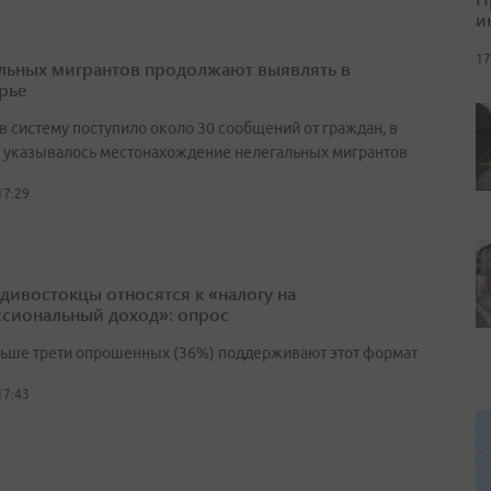
и
17
льных мигрантов продолжают выявлять в
рье
в систему поступило около 30 сообщений от граждан, в
 указывалось местонахождение нелегальных мигрантов
17:29
адивостокцы относятся к «налогу на
сиональный доход»: опрос
льше трети опрошенных (36%) поддерживают этот формат
17:43