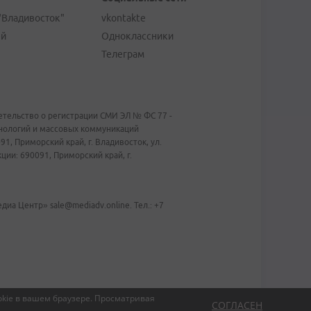
"Владивосток"
vkontakte
ей
Одноклассники
Телеграм
тельство о регистрации СМИ ЭЛ № ФС 77 -
хнологий и массовых коммуникаций
1, Приморский край, г. Владивосток, ул.
ии: 690091, Приморский край, г.
иа Центр» sale@mediadv.online. Тел.: +7
kie в вашем браузере.
Просматривая
СОГЛАСЕН