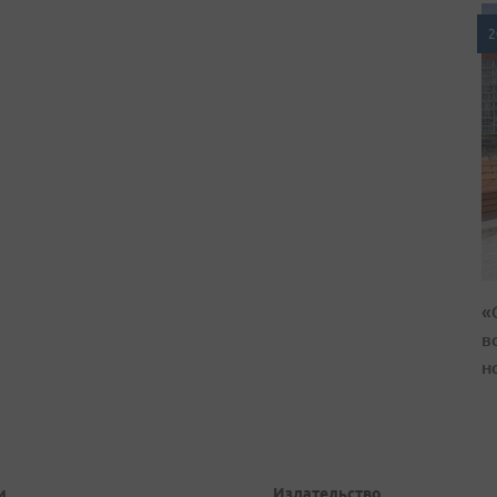
2
«
в
н
и
Издательство