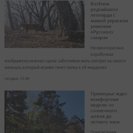
Котёнок
редчайшего
леопарда с
мамой украсили
упаковки
«Русского
сахара»
На ярко-красных
коробочках
изображена нежная сцена: заботливая мать смотрит на своего
малыша, который игриво тянет лапку к её мордочке
сегодня, 13:48
Приморье ждет
комфортная
неделя: от
солнечного
штиля до
летнего зноя
Понедельник