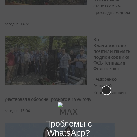
станет самым
прохладным днем
сегодня, 14:51
Во
Владивостоке
почтили память
подполковника
ФСБ Геннадия
Федоренко
Федоренко
Геннадий
Константинович
участвовал в обороне Грозного в 1996 году
сегодня, 13:04
Проблемы с
WhatsApp?