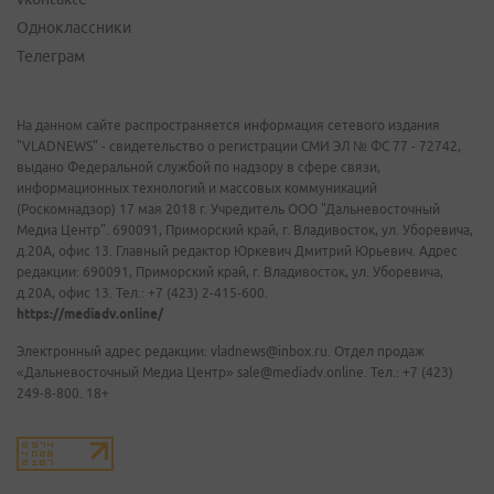
Одноклассники
Телеграм
На данном сайте распространяется информация сетевого издания
"VLADNEWS" - свидетельство о регистрации СМИ ЭЛ № ФС 77 - 72742,
выдано Федеральной службой по надзору в сфере связи,
информационных технологий и массовых коммуникаций
(Роскомнадзор) 17 мая 2018 г. Учредитель ООО "Дальневосточный
Медиа Центр". 690091, Приморский край, г. Владивосток, ул. Уборевича,
д.20А, офис 13. Главный редактор Юркевич Дмитрий Юрьевич. Адрес
редакции: 690091, Приморский край, г. Владивосток, ул. Уборевича,
д.20А, офис 13. Тел.: +7 (423) 2-415-600.
https://mediadv.online/
Электронный адрес редакции: vladnews@inbox.ru. Отдел продаж
«Дальневосточный Медиа Центр» sale@mediadv.online. Тел.: +7 (423)
249-8-800. 18+