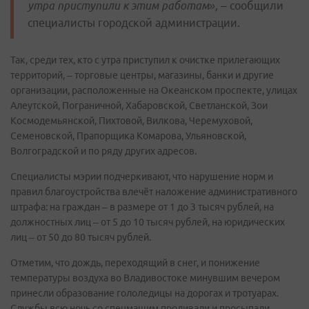
утра приступили к этим работам
»,
– сообщили
специалисты городской администрации.
Так, среди тех, кто с утра приступил к очистке прилегающих
территорий, – торговые центры, магазины, банки и другие
организации, расположенные на Океанском проспекте, улицах
Алеутской, Пограничной, Хабаровской, Светланской, Зои
Космодемьянской, Пихтовой, Вилкова, Черемуховой,
Семеновской, Прапорщика Комарова, Ульяновской,
Волгоградской и по ряду других адресов.
Специалисты мэрии подчеркивают, что нарушение норм и
правил благоустройства влечёт наложение административного
штрафа: на граждан – в размере от 1 до 3 тысяч рублей, на
должностных лиц – от 5 до 10 тысяч рублей, на юридических
лиц – от 50 до 80 тысяч рублей.
Отметим, что дождь, переходящий в снег, и понижение
температуры воздуха во Владивостоке минувшим вечером
принесли образование гололедицы на дорогах и тротуарах.
Службы всю ночь со спецмашим проливали и просыпали