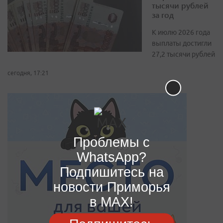
тысячи рублей
за год
К июлю 2026 года
выплаты достигли
27,2 тысячи рублей
сегодня, 17:21
Проблемы с
WhatsApp?
Подпишитесь на
новости Приморья
в MAX!