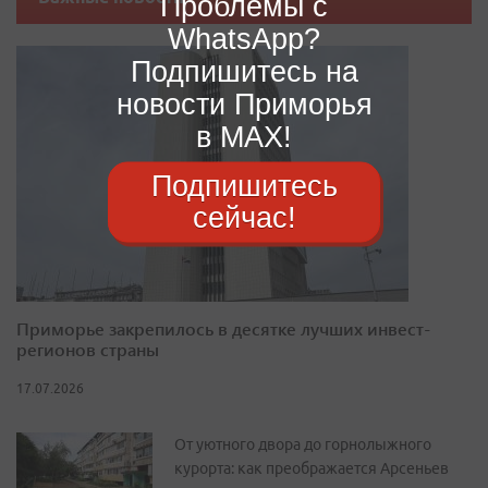
Проблемы с
WhatsApp?
Подпишитесь на
новости Приморья
в MAX!
Подпишитесь
сейчас!
Приморье закрепилось в десятке лучших инвест-
регионов страны
17.07.2026
От уютного двора до горнолыжного
курорта: как преображается Арсеньев