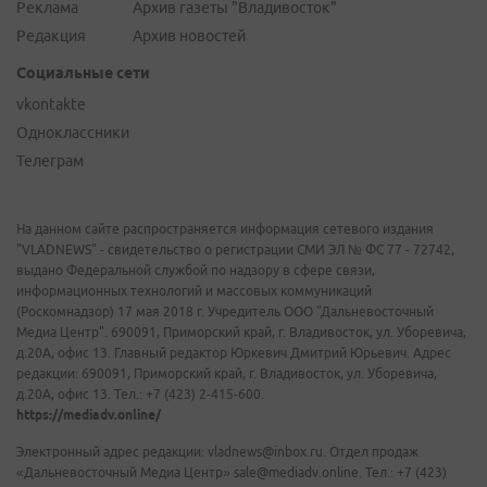
Реклама
Архив газеты "Владивосток"
Редакция
Архив новостей
Социальные сети
vkontakte
Одноклассники
Телеграм
На данном сайте распространяется информация сетевого издания
"VLADNEWS" - свидетельство о регистрации СМИ ЭЛ № ФС 77 - 72742,
выдано Федеральной службой по надзору в сфере связи,
информационных технологий и массовых коммуникаций
(Роскомнадзор) 17 мая 2018 г. Учредитель ООО "Дальневосточный
Медиа Центр". 690091, Приморский край, г. Владивосток, ул. Уборевича,
д.20А, офис 13. Главный редактор Юркевич Дмитрий Юрьевич. Адрес
редакции: 690091, Приморский край, г. Владивосток, ул. Уборевича,
д.20А, офис 13. Тел.: +7 (423) 2-415-600.
https://mediadv.online/
Электронный адрес редакции: vladnews@inbox.ru. Отдел продаж
«Дальневосточный Медиа Центр» sale@mediadv.online. Тел.: +7 (423)