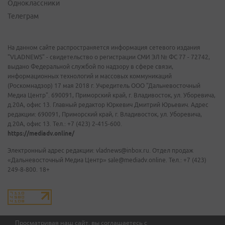
Одноклассники
Телеграм
На данном сайте распространяется информация сетевого издания
"VLADNEWS" - свидетельство о регистрации СМИ ЭЛ № ФС 77 - 72742,
выдано Федеральной службой по надзору в сфере связи,
информационных технологий и массовых коммуникаций
(Роскомнадзор) 17 мая 2018 г. Учредитель ООО "Дальневосточный
Медиа Центр". 690091, Приморский край, г. Владивосток, ул. Уборевича,
д.20А, офис 13. Главный редактор Юркевич Дмитрий Юрьевич. Адрес
редакции: 690091, Приморский край, г. Владивосток, ул. Уборевича,
д.20А, офис 13. Тел.: +7 (423) 2-415-600.
https://mediadv.online/
Электронный адрес редакции: vladnews@inbox.ru. Отдел продаж
«Дальневосточный Медиа Центр» sale@mediadv.online. Тел.: +7 (423)
249-8-800. 18+
Просматривая наш сайт, вы соглашаетесь с