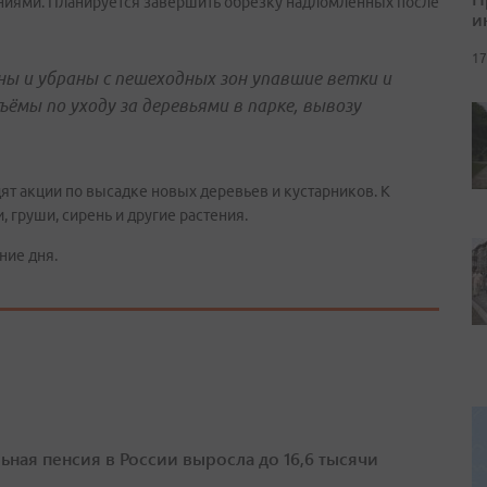
ниями. Планируется завершить обрезку надломленных после
и
17
ы и убраны с пешеходных зон упавшие ветки и
ъёмы по уходу за деревьями в парке, вывозу
ят акции по высадке новых деревьев и кустарников. К
 груши, сирень и другие растения.
ние дня.
ьная пенсия в России выросла до 16,6 тысячи