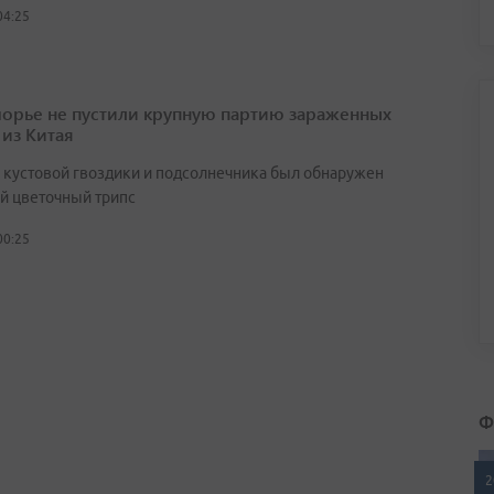
04:25
орье не пустили крупную партию зараженных
 из Китая
х кустовой гвоздики и подсолнечника был обнаружен
й цветочный трипс
00:25
Ф
2