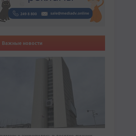
Важные новости
риморье закрепилось в десятке лучших