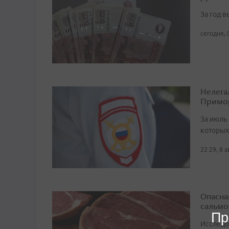
За год 
сегодня, 
Нелега
Примо
За июль 
которых
22:29, 8 
Опасна
сальмо
Пр
Исследо