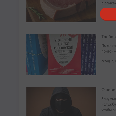
в рамка
сегодня, 
Требов
По мнен
приток 
сегодня, 
О ново
Злоумыш
«службу
чтобы в