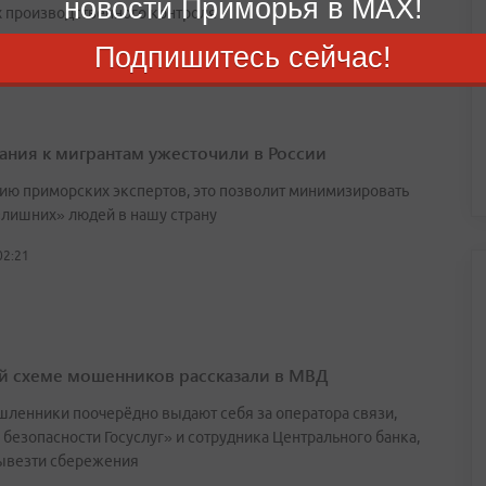
новости Приморья в MAX!
х производственного контроля
Подпишитесь сейчас!
03:25
ания к мигрантам ужесточили в России
ию приморских экспертов, это позволит минимизировать
«лишних» людей в нашу страну
02:21
й схеме мошенников рассказали в МВД
ленники поочерёдно выдают себя за оператора связи,
 безопасности Госуслуг» и сотрудника Центрального банка,
ывезти сбережения