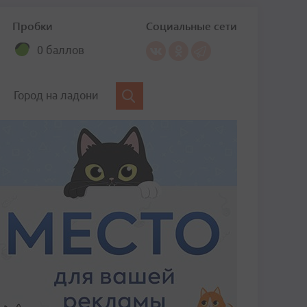
Пробки
Социальные сети
0 баллов
Город на ладони