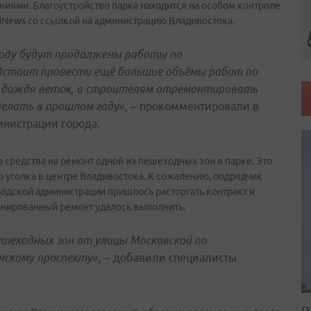
ниями. Благоустройство парка находится на особом контроле
dNews со ссылкой на администрацию Владивостока.
году будут продолжены работы по
едстоит провести ещё большие объёмы работ по
о дождя веток, а строителям отремонтировать
делать в прошлом году»,
– прокомментировали в
инистрации города.
средства на ремонт одной из пешеходных зон в парке. Это
о уголка в центре Владивостока. К сожалению, подрядчик
родской администрации пришлось расторгать контракт и
ланированный ремонт удалось выполнить.
ешеходных зон от улицы Московской по
нскому проспекту»,
– добавили специалисты
П