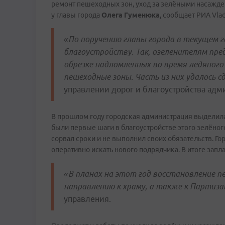
ремонт пешеходных зон, уход за зелёными насажде
у главы города
Олега Гуменюка,
сообщает РИА Vla
«По поручению главы города в текущем 
благоустройству. Так, озеленителям пр
обрезке надломленных во время ледяног
пешеходные зоны. Часть из них удалось с
управлении дорог и благоустройства адм
В прошлом году городская администрация выделила 
были первые шаги в благоустройстве этого зелёног
сорвал сроки и не выполнил своих обязательств. Го
оперативно искать нового подрядчика. В итоге зап
«В планах на этот год восстановление п
направлению к храму, а также к Партиза
управления.