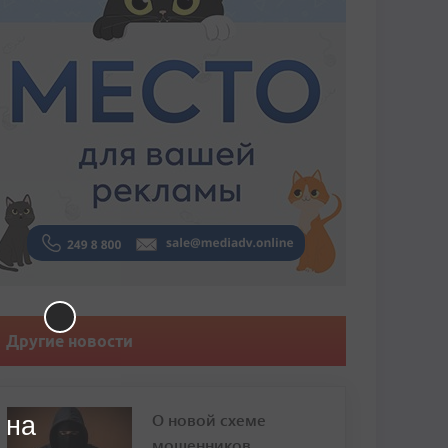
Другие новости
О новой схеме
 на
мошенников