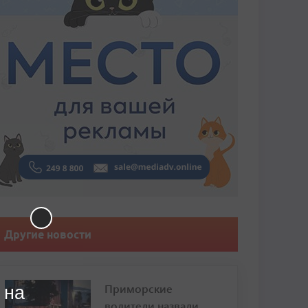
Другие новости
Приморские
 на
водители назвали