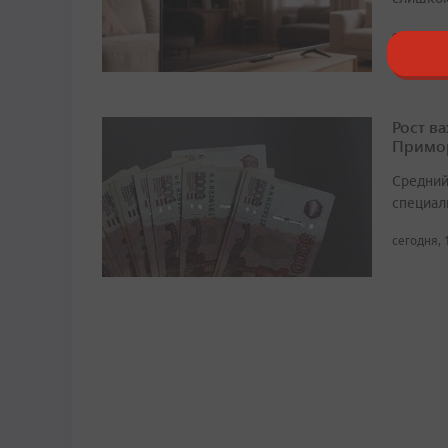
сегодня, 
Рост в
Примор
Средний
специали
сегодня, 