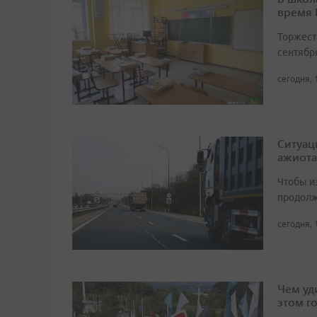
время
Торжест
сентябр
сегодня, 
Ситуац
ажиота
Чтобы и
продолж
сегодня, 
Чем уд
этом г