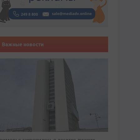
Важные новости
риморье закрепилось в десятке лучших