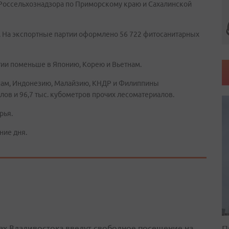
Россельхознадзора по Приморскому краю и Сахалинской
 На экспортные партии оформлено 56 722 фитосанитарных
тии поменьше в Японию, Корею и Вьетнам.
етнам, Индонезию, Малайзию, КНДР и Филиппины
лов и 96,7 тыс. кубометров прочих лесоматериалов.
рья.
ние дня.
ах Владивостока введут свободное посещение на
П