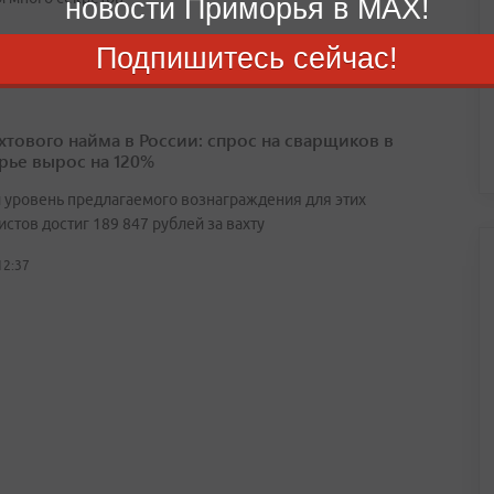
новости Приморья в MAX!
12:31
Подпишитесь сейчас!
ахтового найма в России: спрос на сварщиков в
ье вырос на 120%
 уровень предлагаемого вознаграждения для этих
стов достиг 189 847 рублей за вахту
12:37