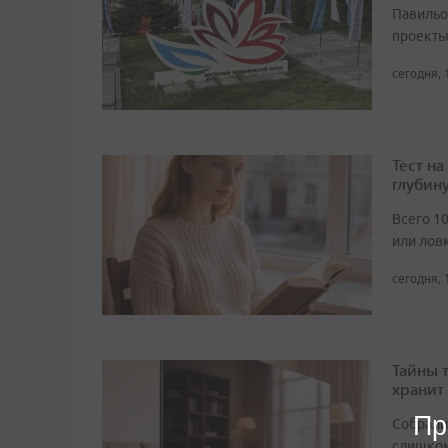
Павильо
проекты
сегодня, 
Тест н
глубин
Всего 1
или лов
сегодня, 
Тайны 
хранит
Пр
Собрали 
слишком