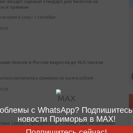
нс вводит единый стандарт для билетов на
сы и трамваи
вступит в силу с 1 сентября
00:26
ьная пенсия в России выросла до 16,6 тысячи
выплата увеличилась примерно на тысячу рублей
01:28
облемы с WhatsApp? Подпишитесь
новости Приморья в MAX!
тные скины и фишинговые ссылки: как мошенники
вают детей
Подпишитесь сейчас!