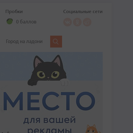
Пробки
Социальные сети
0 баллов
Город на ладони