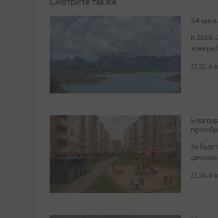
Смотрите также
54 мил
К 2028–
тонн ры
23:32, 6 
Благод
преобр
За буде
дворовы
22:34, 6 