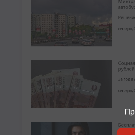
Минтра
автобу
Решение 
сегодня, 
Социал
рублей
За год 
сегодня, 
Пр
Беспла
обманы