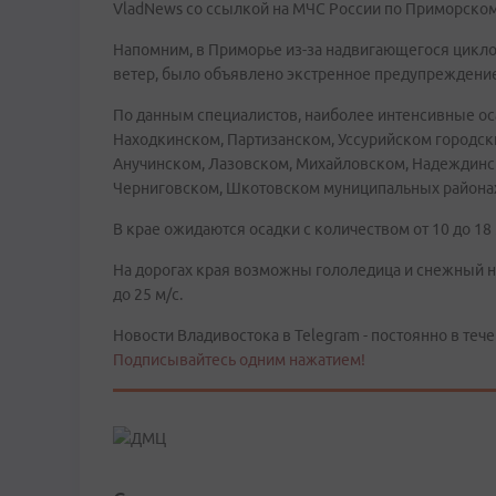
VladNews со ссылкой на МЧС России по Приморском
Напомним, в Приморье из-за надвигающегося цикло
ветер, было объявлено экстренное предупреждение
По данным специалистов, наиболее интенсивные ос
Находкинском, Партизанском, Уссурийском городски
Анучинском, Лазовском, Михайловском, Надеждинск
Черниговском, Шкотовском муниципальных района
В крае ожидаются осадки с количеством от 10 до 18 
На дорогах края возможны гололедица и снежный н
до 25 м/с.
Новости Владивостока в Telegram - постоянно в тече
Подписывайтесь одним нажатием!