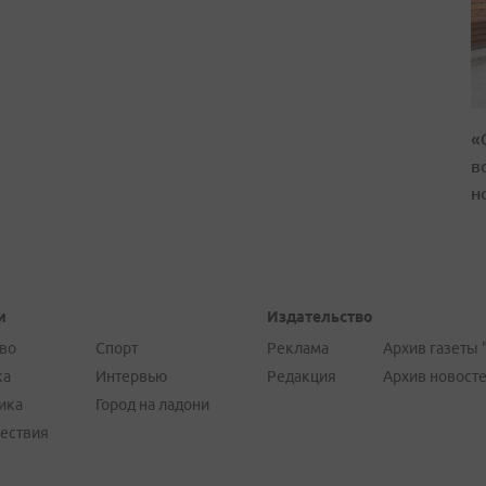
«
в
н
и
Издательство
во
Спорт
Реклама
Архив газеты 
ка
Интервью
Редакция
Архив новост
ика
Город на ладони
ествия