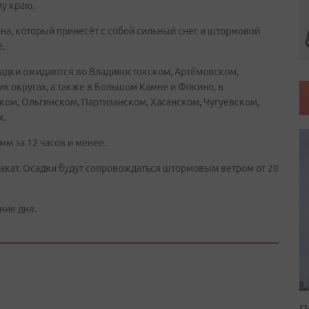
у краю.
на, который принесёт с собой сильный снег и штормовой
.
адки ожидаются во Владивостокском, Артёмовском,
х округах, а также в Большом Камне и Фокино, в
ом, Ольгинском, Партизанском, Хасанском, Чугуевском,
х.
мм за 12 часов и менее.
акат. Осадки будут сопровождаться штормовым ветром от 20
ние дня.
П