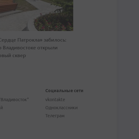
Сердце Патрокла» забилось:
о Владивостоке открыли
овый сквер
Социальные сети
"Владивосток"
vkontakte
ей
Одноклассники
Телеграм