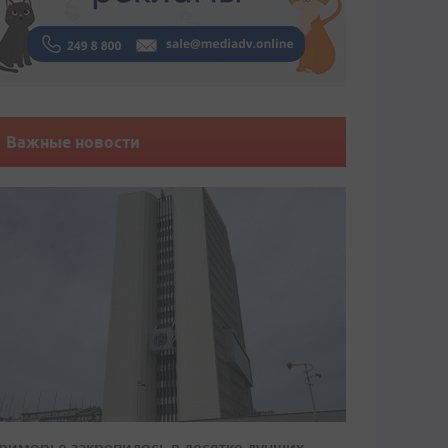
Важные новости
риморье закрепилось в десятке лучших