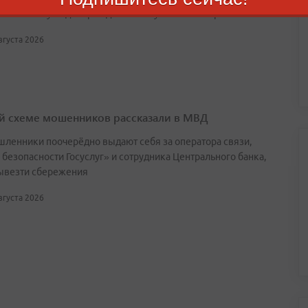
ы используют доверие детей и их увлечение играми
августа 2026
й схеме мошенников рассказали в МВД
ленники поочерёдно выдают себя за оператора связи,
 безопасности Госуслуг» и сотрудника Центрального банка,
ывезти сбережения
августа 2026