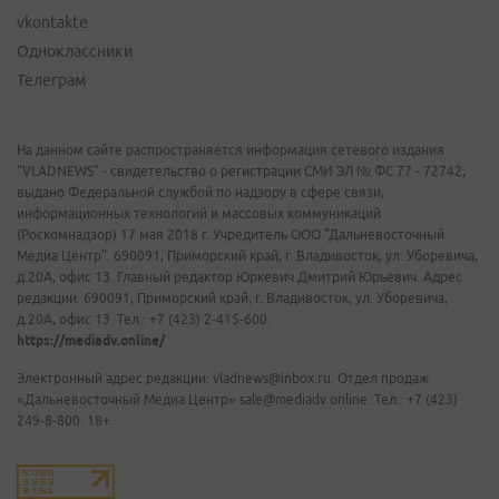
vkontakte
Одноклассники
Телеграм
На данном сайте распространяется информация сетевого издания
"VLADNEWS" - свидетельство о регистрации СМИ ЭЛ № ФС 77 - 72742,
выдано Федеральной службой по надзору в сфере связи,
информационных технологий и массовых коммуникаций
(Роскомнадзор) 17 мая 2018 г. Учредитель ООО "Дальневосточный
Медиа Центр". 690091, Приморский край, г. Владивосток, ул. Уборевича,
д.20А, офис 13. Главный редактор Юркевич Дмитрий Юрьевич. Адрес
редакции: 690091, Приморский край, г. Владивосток, ул. Уборевича,
д.20А, офис 13. Тел.: +7 (423) 2-415-600.
https://mediadv.online/
Электронный адрес редакции: vladnews@inbox.ru. Отдел продаж
«Дальневосточный Медиа Центр» sale@mediadv.online. Тел.: +7 (423)
249-8-800. 18+