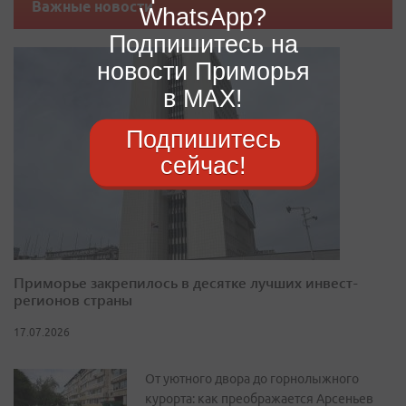
Важные новости
WhatsApp?
Подпишитесь на
новости Приморья
в MAX!
Подпишитесь
сейчас!
Приморье закрепилось в десятке лучших инвест-
регионов страны
17.07.2026
От уютного двора до горнолыжного
курорта: как преображается Арсеньев