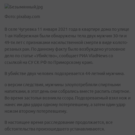
Фото: pixabay.com
В селе Чугуевка 11 января 2021 года в квартире дома по улице
1-ая Набережная были обнаружены тела двух мужчин 30-ти и
49-ти лет с признаками насильственной смерти в виде колото-
резаных ран. По данному факту было возбуждено уголовное
дело по статье «Убийство», сообщает РИА VladNews со
ссылкой на СУ СК РФ по Приморскому краю.
В убийстве двух человек подозревается 44-летний мужчина.
о версии следствия, мужчины злоупотребляли спиртными
напитками, в этот день они собрались вместе распить спиртное.
Во время застолья возникла ссора. Подозреваемый взял нож и
нанес им два удара одному потерпевшему, а затем один удар
ножом второму потерпевшему.
В настоящее время расследование продолжается, все
обстоятельства произошедшего устанавливаются.