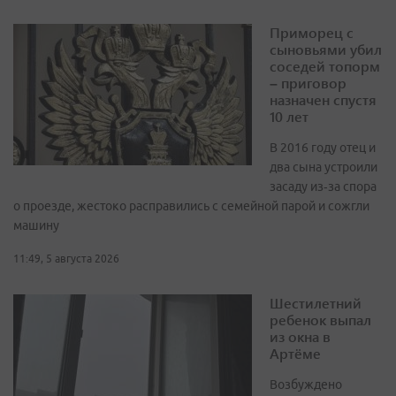
Приморец с
сыновьями убил
соседей топорм
– приговор
назначен спустя
10 лет
В 2016 году отец и
два сына устроили
засаду из‑за спора
о проезде, жестоко расправились с семейной парой и сожгли
машину
11:49, 5 августа 2026
Шестилетний
ребенок выпал
из окна в
Артёме
Возбуждено