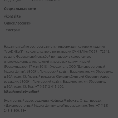
Социальные сети
vkontakte
Одноклассники
Телеграм
На данном сайте распространяется информация сетевого издания
"VLADNEWS" - свидетельство о регистрации СМИ ЭЛ № ФС 77 - 72742,
выдано Федеральной службой по надзору в сфере связи,
информационных технологий и массовых коммуникаций
(Роскомнадзор) 17 мая 2018 г. Учредитель ООО "Дальневосточный
Медиа Центр". 690091, Приморский край, г. Владивосток, ул. Уборевича,
д.20А, офис 13. Главный редактор Юркевич Дмитрий Юрьевич. Адрес
редакции: 690091, Приморский край, г. Владивосток, ул. Уборевича,
д.20А, офис 13. Тел.: +7 (423) 2-415-600.
https://mediadv.online/
Электронный адрес редакции: vladnews@inbox.ru. Отдел продаж
«Дальневосточный Медиа Центр» sale@mediadv.online. Тел.: +7 (423)
249-8-800. 18+