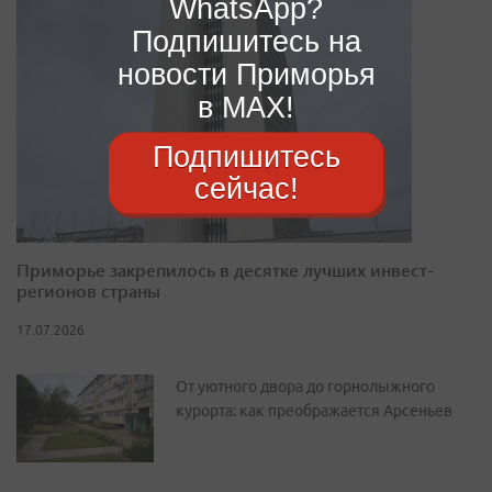
WhatsApp?
Подпишитесь на
новости Приморья
в MAX!
Подпишитесь
сейчас!
Приморье закрепилось в десятке лучших инвест-
регионов страны
17.07.2026
От уютного двора до горнолыжного
курорта: как преображается Арсеньев