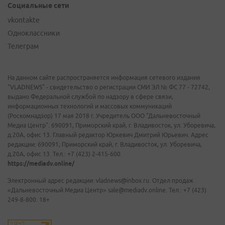
Социальные сети
vkontakte
Одноклассники
Телеграм
На данном сайте распространяется информация сетевого издания
"VLADNEWS" - свидетельство о регистрации СМИ ЭЛ № ФС 77 - 72742,
выдано Федеральной службой по надзору в сфере связи,
информационных технологий и массовых коммуникаций
(Роскомнадзор) 17 мая 2018 г. Учредитель ООО "Дальневосточный
Медиа Центр". 690091, Приморский край, г. Владивосток, ул. Уборевича,
д.20А, офис 13. Главный редактор Юркевич Дмитрий Юрьевич. Адрес
редакции: 690091, Приморский край, г. Владивосток, ул. Уборевича,
д.20А, офис 13. Тел.: +7 (423) 2-415-600.
https://mediadv.online/
Электронный адрес редакции: vladnews@inbox.ru. Отдел продаж
«Дальневосточный Медиа Центр» sale@mediadv.online. Тел.: +7 (423)
249-8-800. 18+