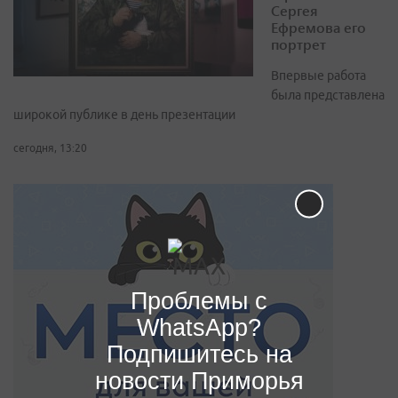
Сергея
Ефремова его
портрет
Впервые работа
была представлена
широкой публике в день презентации
сегодня, 13:20
Проблемы с
WhatsApp?
Подпишитесь на
новости Приморья