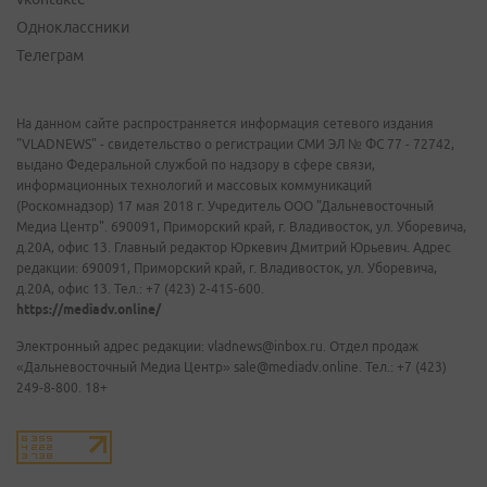
Одноклассники
Телеграм
На данном сайте распространяется информация сетевого издания
"VLADNEWS" - свидетельство о регистрации СМИ ЭЛ № ФС 77 - 72742,
выдано Федеральной службой по надзору в сфере связи,
информационных технологий и массовых коммуникаций
(Роскомнадзор) 17 мая 2018 г. Учредитель ООО "Дальневосточный
Медиа Центр". 690091, Приморский край, г. Владивосток, ул. Уборевича,
д.20А, офис 13. Главный редактор Юркевич Дмитрий Юрьевич. Адрес
редакции: 690091, Приморский край, г. Владивосток, ул. Уборевича,
д.20А, офис 13. Тел.: +7 (423) 2-415-600.
https://mediadv.online/
Электронный адрес редакции: vladnews@inbox.ru. Отдел продаж
«Дальневосточный Медиа Центр» sale@mediadv.online. Тел.: +7 (423)
249-8-800. 18+