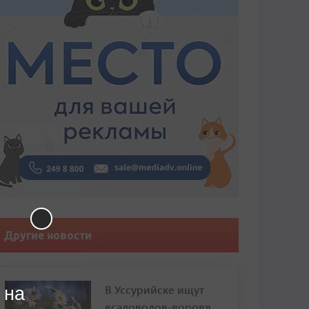
Другие новости
В Уссурийске ищут
 на
«садоводов-воров»,