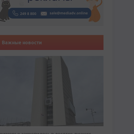
Важные новости
риморье закрепилось в десятке лучших