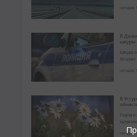
сегодня, 
В Даль
шкуры 
Шкура о
Уссурке
сегодня, 
В Уссу
обчист
Порча и
хулиган
Пр
сегодня, 