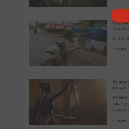
В Прим
террит
В четыр
сегодня, 
Генкон
китайс
Ранее в
заработ
строите
сегодня, 