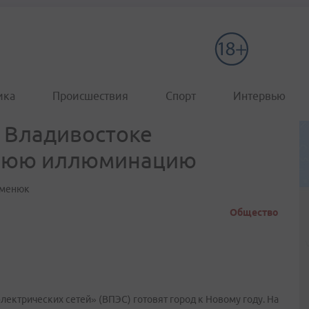
ика
Происшествия
Спорт
Интервью
о Владивостоке
нюю иллюминацию
уменюк
Общество
ектрических сетей» (ВПЭС) готовят город к Новому году. На