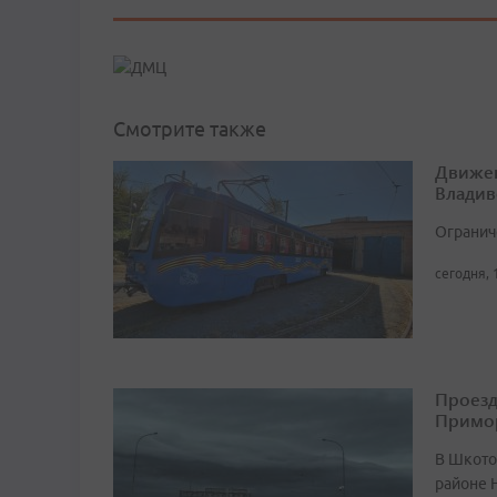
Смотрите также
Движен
Владив
Огранич
сегодня, 
Проезд
Примо
В Шкото
районе 