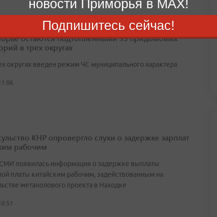
новости Приморья в MAX!
Подпишитесь сейчас!
орье остаются подтопленными 95 придомовых
орий в трех округах
ех округах введен режим ЧС муниципального характера
11:06
сульство КНР опровергло слухи о задержке зарплат
ким рабочим
 СМИ появилась информация о задержке выплаты
ной платы китайским рабочим, задействованным на
льстве метанолового проекта в Находке
10:51