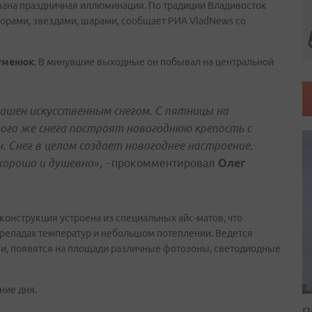
вана праздничная иллюминация. По традиции Владивосток
рами, звездами, шарами, сообщает РИА VladNews со
уменюк
. В минувшие выходные он побывал на центральной
ашен искусственным снегом. С пятницы на
ого же снега построят новогоднюю крепость с
. Снег в целом создает новогоднее настроение.
хорошо и душевно», -
прокомментировал
Олег
конструкция устроена из специальных айс-матов, что
ерепадах температур и небольшом потеплении. Ведется
и, появятся на площади различные фотозоны, светодиодные
ние дня.
П