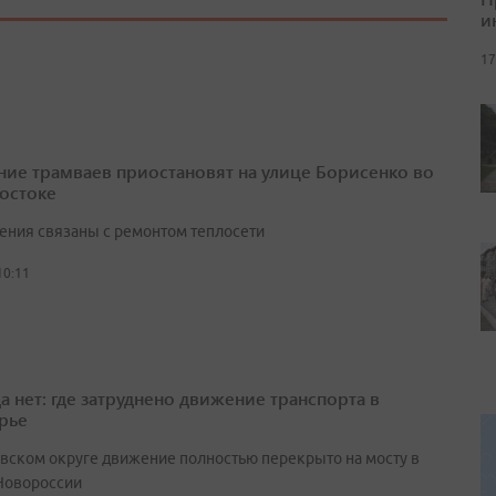
и
17
ие трамваев приостановят на улице Борисенко во
остоке
ения связаны с ремонтом теплосети
10:11
а нет: где затруднено движение транспорта в
рье
вском округе движение полностью перекрыто на мосту в
Новороссии