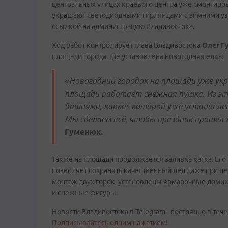
центральных улицах краевого центра уже смонтиро
украшают светодиодными гирляндами с зимними узо
ссылкой на администрацию Владивостока.
Ход работ контролирует глава Владивостока
Олег Г
площади города, где установлена новогодняя елка.
«Новогодний городок на площади уже укр
площади работает снежная пушка. Из эт
башнями, каркас которой уже установлен
Мы сделаем всё, чтобы праздник прошел 
Гуменюк.
Также на площади продолжается заливка катка. Его 
позволяет сохранять качественный лед даже при п
монтаж двух горок, установлены ярмарочные домик
и снежные фигуры.
Новости Владивостока в Telegram - постоянно в тече
Подписывайтесь одним нажатием!