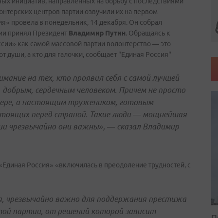
ных инициатив, направленных на борьбу с последствиями
нтерских центров партии озвучили их на первом
я» провела в понедельник, 14 декабря. Он собрал
тии принял Президент
Владимир Путин
. Обращаясь к
ссии» как самой массовой партии волонтерство — это
 от души, а кто для галочки, сообщает "Единая Россия"
мание на тех, кто проявил себя с самой лучшей
 добрым, сердечным человеком. Причем не просто
ьере, а настоящим тружеником, готовым
 стоящих перед страной. Такие люди — мощнейшая
тии чрезвычайно они важны», — сказал Владимир
 «Единая Россия» «включилась в преодоление трудностей, с
ся, чрезвычайно важно для поддержания престижа
той партии, от решений которой зависит
П