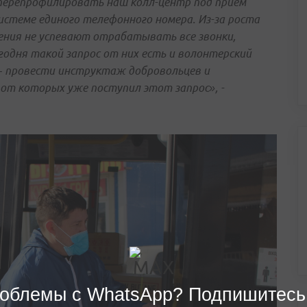
перепрофилировать наш колл-центр под прием
стеме единого телефонного номера. Из-за роста
ения не успевают отрабатывать все звонки,
годня такой запрос от них есть и волонтерский
– провести инструктаж добровольцев и
от которых уже поступил этот запрос», -
облемы с WhatsApp? Подпишитесь