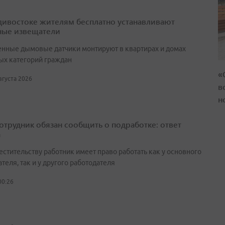
дивостоке жителям бесплатно устанавливают
ые извещатели
нные дымовые датчики монтируют в квартирах и домах
ых категорий граждан
«
августа 2026
в
н
сотрудник обязан сообщить о подработке: ответ
а
естительству работник имеет право работать как у основного
теля, так и у другого работодателя
00:26