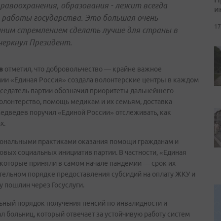
равоохранения, образования - лежит всегда
и
работы государства. Это большая очень
17
нним стремлением сделать лучше для страны в
дчеркнул Президент.
в
отметил, что добровольчество — крайне важное
мии «Единая Россия» создала волонтерские центры в каждом
дседатель партии обозначил приоритеты дальнейшего
волонтерство, помощь медикам и их семьям, доставка
едведев поручил «Единой России» отслеживать, как
х.
иональными практиками оказания помощи гражданам и
 новых социальных инициатив партии. В частности, «Единая
которые приняли в самом начале пандемии — срок их
вительном порядке предоставления субсидий на оплату ЖКУ и
у пошлин через Госуслуги.
льный порядок получения пенсий по инвалидности и
л больниц, который отвечает за устойчивую работу систем