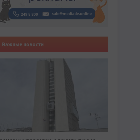
Важные новости
риморье закрепилось в десятке лучших