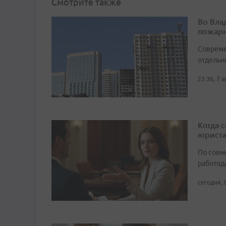
Смотрите также
Во Вла
пожарн
Совреме
отдельн
23:36, 7 
Когда 
юрист
По совм
работода
сегодня, 