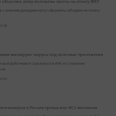
т объяснил, кому положены льготы на оплату ЖКУ
е с низкими доходами могут оформить субсидию на оплату
01:28
ики маскируют вирусы под полезные приложения
сный файл может скрываться в APK из сторонних
ков
02:29
пенсионеров в России превысило 40,5 миллиона