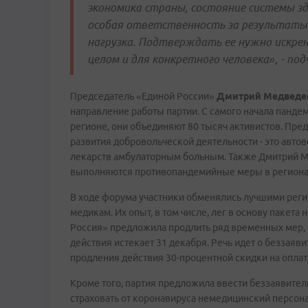
экономика страны, состояние системы зд
особая ответственность за результаты 
нагрузка. Подтверждать ее нужно искре
целом и для конкретного человека», - по
Председатель «Единой России»
Дмитрий Медведе
направление работы партии. С самого начала панде
регионе, они объединяют 80 тысяч активистов. Пре
развития добровольческой деятельности - это авто
лекарств амбулаторным больным. Также Дмитрий М
выполняются противопандемийные меры в региона
В ходе форума участники обменялись лучшими рег
медикам. Их опыт, в том числе, лег в основу пакета
Россия» предложила продлить ряд временных мер, 
действия истекает 31 декабря. Речь идет о беззая
продления действия 30-процентной скидки на оплат
Кроме того, партия предложила ввести беззаявите
страховать от коронавируса немедицинский персона