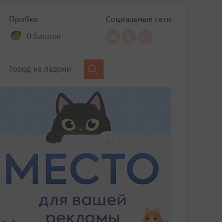
Пробки
Социальные сети
0 баллов
Город на ладони