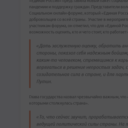
«Единая Россия» представила новый пакет социаль
пандемии и поддержку граждан. Представители воло
Социальном онлайн-форуме, который «Единая Росси
добровольцев со всей страны. Участие в мероприя
участникам форума, он отметил, что для «Единой Ро
возможность оценить, кто и чего стоит, кто работает
«Дать заслуженную оценку, обратить вни
стороны, показал себя надежным бойцом,
каким-то человеком, стремящимся к кар
впрягаться в решение непростых задач,
созидательная сила в стране, и для пар
Путин.
Глава государства назвал чрезвычайно важным, что
которыми столкнулась страна».
«То, что сейчас звучит, прорабатывает
ведущей политической силы страны. На 