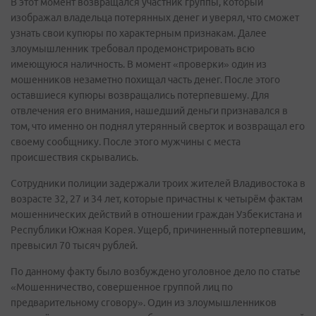
В этот момент возвращался участник группы, который
изображал владельца потерянных денег и уверял, что сможет
узнать свои купюры по характерным признакам. Далее
злоумышленник требовал продемонстрировать всю
имеющуюся наличность. В момент «проверки» один из
мошенников незаметно похищал часть денег. После этого
оставшиеся купюры возвращались потерпевшему. Для
отвлечения его внимания, нашедший деньги признавался в
том, что именно он поднял утерянный сверток и возвращал его
своему сообщнику. После этого мужчины с места
происшествия скрывались.
Сотрудники полиции задержали троих жителей Владивостока в
возрасте 32, 27 и 34 лет, которые причастны к четырём фактам
мошеннических действий в отношении граждан Узбекистана и
Республики Южная Корея. Ущерб, причиненный потерпевшим,
превысил 70 тысяч рублей.
По данному факту было возбуждено уголовное дело по статье
«Мошенничество, совершенное группой лиц по
предварительному сговору». Один из злоумышленников