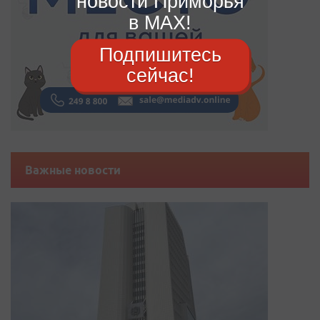
новости Приморья
в MAX!
Подпишитесь
сейчас!
Важные новости