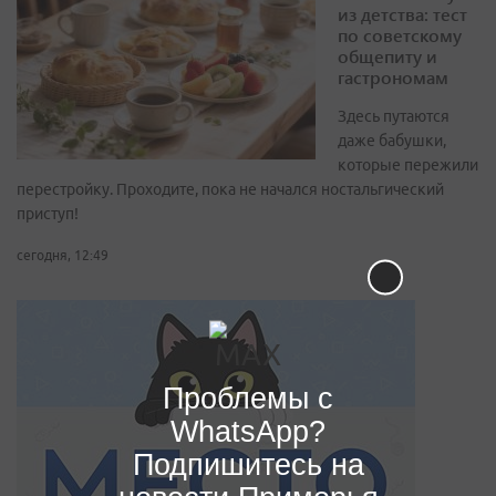
из детства: тест
по советскому
общепиту и
гастрономам
Здесь путаются
даже бабушки,
которые пережили
перестройку. Проходите, пока не начался ностальгический
приступ!
сегодня, 12:49
Проблемы с
WhatsApp?
Подпишитесь на