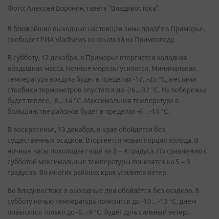
Фото: Алексей Воронин, газета "Владивостока"
В ближайшие выходные настоящая зима придёт в Приморье,
сообщает РИА VladNews со ссылкой на Примпогоду.
В субботу, 12 декабря, в Приморье вторгнется холодная
воздушная масса. Ночные морозы усилятся. Минимальная
температура воздуха будет в пределах -17...-25 °C, местами
столбики термометров опустятся до -26...-32 °C. На побережье
будет теплее, -8...-14 °С. Максимальная температура в
большинстве районов будет в пределах -6…-14 °С.
В воскресенье, 13 декабря, в крае обойдется без
существенных осадков. Вторгнется новая порция холода. В
ночные часы похолодает ещё на 2 – 4 градуса. По сравнению с
субботой максимальные температуры понизятся на 5 – 9
градусов. Во многих районах края усилится ветер.
Во Владивостоке в выходные дни обойдётся без осадков. В
субботу ночью температура понизится до -10…-13 °С, днем
повысится только до -6...-9 °С, будет дуть сильный ветер.