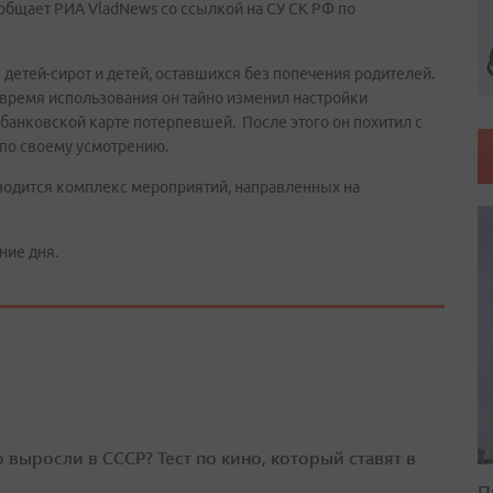
ообщает РИА VladNews со ссылкой на СУ СК РФ по
детей-сирот и детей, оставшихся без попечения родителей.
 время использования он тайно изменил настройки
 банковской карте потерпевшей. После этого он похитил с
 по своему усмотрению.
водится комплекс мероприятий, направленных на
ние дня.
о выросли в СССР? Тест по кино, который ставят в
П