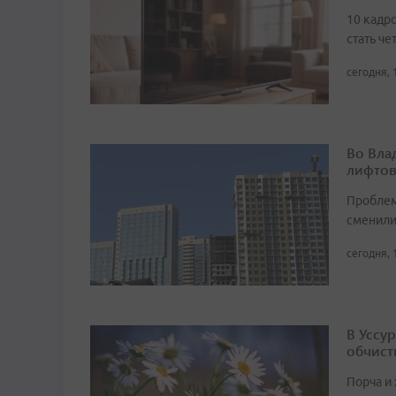
10 кадро
стать че
сегодня, 
Во Вла
лифто
Проблем
сменил
сегодня, 
В Уссу
обчист
Порча и