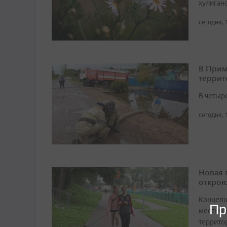
хулиган
сегодня, 
В Прим
террит
В четыр
сегодня, 
Новая 
открою
Концепц
Пр
местных
террито