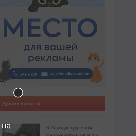
Другие новости
 на
В Находке грузовой
фургон опрокинулся и