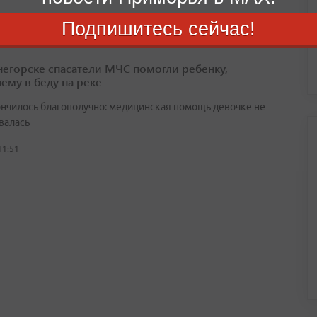
11:53
Подпишитесь сейчас!
негорске спасатели МЧС помогли ребенку,
ему в беду на реке
ончилось благополучно: медицинская помощь девочке не
валась
11:51