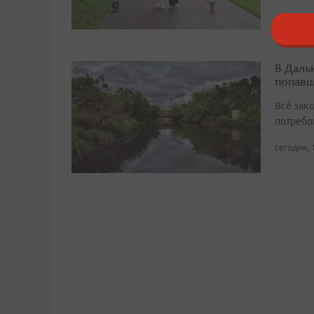
сегодня, 
В Даль
попавш
Всё зак
потребо
сегодня, 