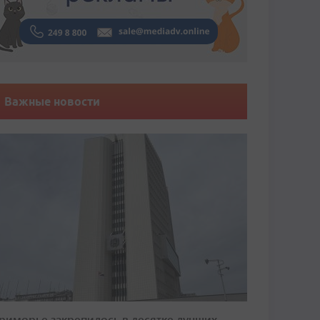
Важные новости
риморье закрепилось в десятке лучших