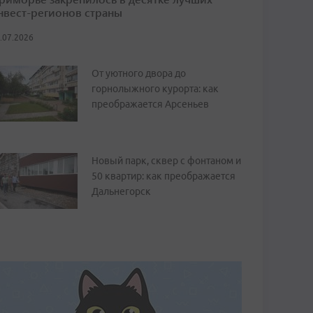
нвест-регионов страны
.07.2026
От уютного двора до
горнолыжного курорта: как
преображается Арсеньев
Новый парк, сквер с фонтаном и
50 квартир: как преображается
Дальнегорск