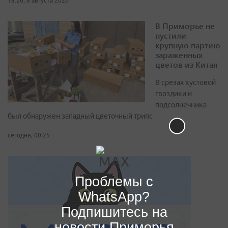
18:26, 8 августа 2026
В Приморье не
пустили
крупную партию
зараженных
цветов из Китая
В срезах кустовой
гвоздики и
подсолнечника
был обнаружен западный цветочный трипс
сегодня, 00:25
Проблемы с
WhatsApp?
Подпишитесь на
новости Приморья