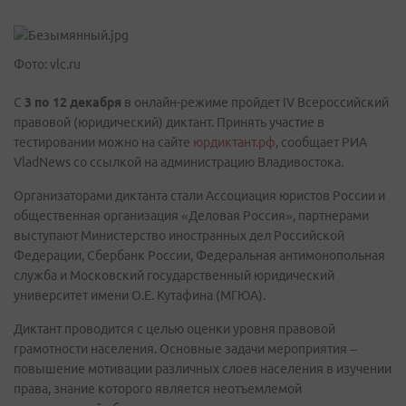
Фото: vlc.ru
С
3 по 12 декабря
в онлайн-режиме пройдет IV Всероссийский
правовой (юридический) диктант. Принять участие в
тестировании можно на сайте
юрдиктант.рф
, сообщает РИА
VladNews со ссылкой на администрацию Владивостока.
Организаторами диктанта стали Ассоциация юристов России и
общественная организация «Деловая Россия», партнерами
выступают Министерство иностранных дел Российской
Федерации, Сбербанк России, Федеральная антимонопольная
служба и Московский государственный юридический
университет имени О.Е. Кутафина (МГЮА).
Диктант проводится с целью оценки уровня правовой
грамотности населения. Основные задачи мероприятия –
повышение мотивации различных слоев населения в изучении
права, знание которого является неотъемлемой