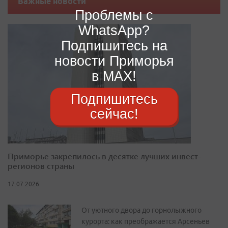
Важные новости
Проблемы с
WhatsApp?
Подпишитесь на
новости Приморья
в MAX!
Подпишитесь
сейчас!
Приморье закрепилось в десятке лучших инвест-
регионов страны
17.07.2026
От уютного двора до горнолыжного
курорта: как преображается Арсеньев