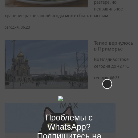
разгаре, но
неправильное
хранение разрезанной ягоды может быть опасным
сегодня, 06:23
Тепло вернулось
в Приморье
Во Владивостоке
сегодня до +27°С
сегодня, 08:23
Проблемы с
WhatsApp?
Подпишитесь на