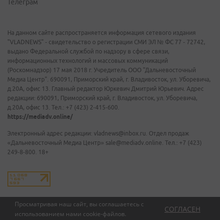
Телеграм
На данном сайте распространяется информация сетевого издания
"VLADNEWS" - свидетельство о регистрации СМИ ЭЛ № ФС 77 - 72742,
выдано Федеральной службой по надзору в сфере связи,
информационных технологий и массовых коммуникаций
(Роскомнадзор) 17 мая 2018 г. Учредитель ООО "Дальневосточный
Медиа Центр". 690091, Приморский край, г. Владивосток, ул. Уборевича,
д.20А, офис 13. Главный редактор Юркевич Дмитрий Юрьевич. Адрес
редакции: 690091, Приморский край, г. Владивосток, ул. Уборевича,
д.20А, офис 13. Тел.: +7 (423) 2-415-600.
https://mediadv.online/
Электронный адрес редакции: vladnews@inbox.ru. Отдел продаж
«Дальневосточный Медиа Центр» sale@mediadv.online. Тел.: +7 (423)
249-8-800. 18+
Просматривая наш сайт, вы соглашаетесь с
СОГЛАСЕН
использованием нами
cookie-файлов
.