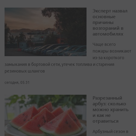
Эксперт назвал
основные
причины
возгораний в
автомобилях
Чаще всего
пожары возникают
из-за короткого
замыкания в бортовой сети, утечек топлива и старения
резиновых шлангов
сегодня, 05:31
Разрезанный
арбуз: сколько
можно хранить
и как не
отравиться
Арбузный сезон в