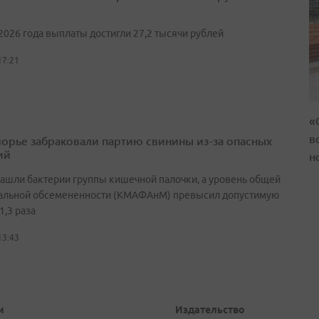
2026 года выплаты достигли 27,2 тысячи рублей
17:21
«
в
орье забраковали партию свинины из-за опасных
ий
н
нашли бактерии группы кишечной палочки, а уровень общей
альной обсемененности (КМАФАнМ) превысил допустимую
1,3 раза
13:43
и
Издательство