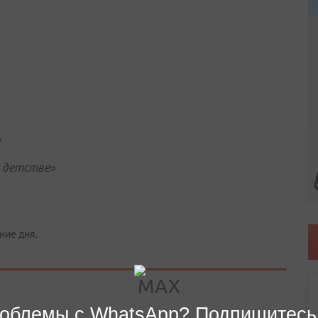
»
в детстве»
ние дня.
облемы с WhatsApp? Подпишитесь