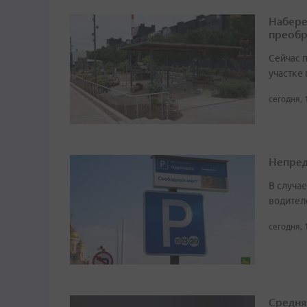
Набере
преобр
Сейчас 
участке
сегодня, 
Непред
В случа
водител
сегодня, 
Средня