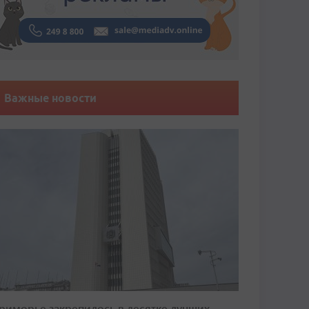
Важные новости
риморье закрепилось в десятке лучших