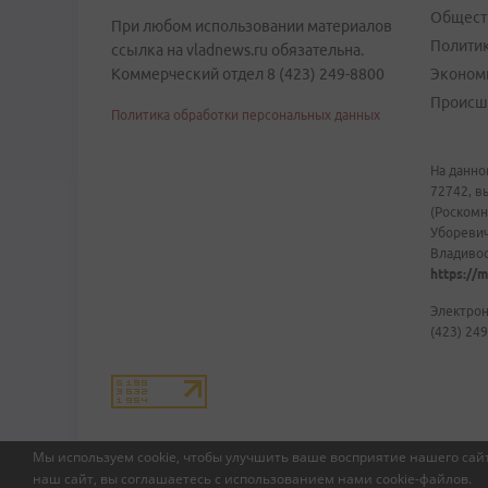
Общест
При любом использовании материалов
Полити
ссылка на vladnews.ru обязательна.
Коммерческий отдел 8 (423) 249-8800
Эконом
Происш
Политика обработки персональных данных
На данно
72742, в
(Роскомн
Уборевич
Владивост
https://m
Электрон
(423) 249
Мы используем cookie, чтобы улучшить ваше восприятие нашего сайт
наш сайт, вы соглашаетесь с использованием нами
cookie-файлов
.