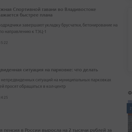
жная Спортивной гавани во Владивостоке
ажается быстрее плана
подрядчики завершают укладку брусчатки, бетонирование на
 по направлению к ТЭЦ-1
15:22
виденная ситуация на парковке: что делать
е непредвиденных ситуаций на муниципальных парковках
ей просят обращаться в кол-центр
Ф
14:25
2
я пенсия в России выросла на 2 тысячи рублей за