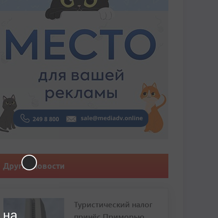
Другие новости
Туристический налог
 на
принёс Приморью