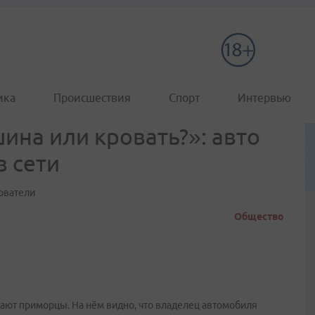
ика
Происшествия
Спорт
Интервью
ина или кровать?»: авто
 сети
зователи
Общество
дают приморцы. На нём видно, что владелец автомобиля