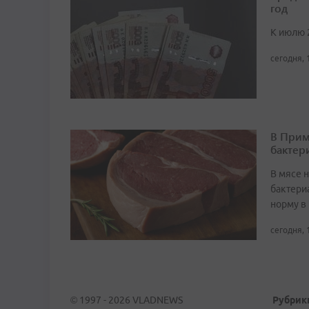
год
К июлю 
сегодня, 
В Прим
бактер
В мясе 
бактери
норму в 
сегодня, 
© 1997 - 2026 VLADNEWS
Рубрик