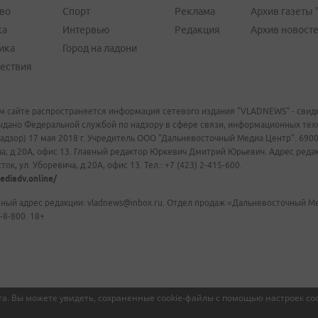
во
Спорт
Реклама
Архив газеты 
ка
Интервью
Редакция
Архив новост
ика
Город на ладони
ествия
м сайте распространяется информация сетевого издания "VLADNEWS" - свиде
ыдано Федеральной службой по надзору в сфере связи, информационных те
адзор) 17 мая 2018 г. Учредитель ООО "Дальневосточный Медиа Центр". 69009
а, д.20А, офис 13. Главный редактор Юркевич Дмитрий Юрьевич. Адрес редакц
ок, ул. Уборевича, д.20А, офис 13. Тел.: +7 (423) 2-415-600.
ediadv.online/
ный адрес редакции: vladnews@inbox.ru. Отдел продаж «Дальневосточный Мед
-8-800. 18+
а. Вы можете увидеть, сохраненные cookie-файлы с помощью настроек coo