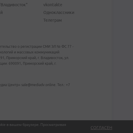
"Владивосток"
vkontakte
ей
Одноклассники
Телеграм
тельство о регистрации СМИ ЭЛ № ФС 77 -
хнологий и массовых коммуникаций
1, Приморский край, г. Владивосток, ул.
ии: 690091, Приморский край, г.
иа Центр» sale@mediadv.online. Тел.: +7
kie в вашем браузере.
Просматривая
СОГЛАСЕН