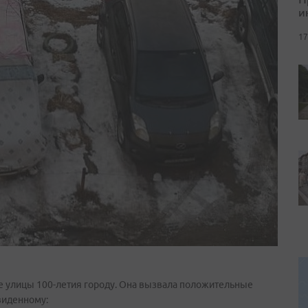
и
17
е улицы 100-летия городу. Она вызвала положительные
виденному: