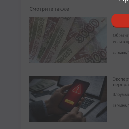
Смотрите также
Минтру
сохран
Обратит
если в 
сегодня, 
Экспер
перера
Злоумыш
сегодня, 