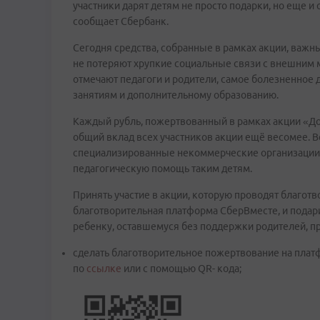
участники дарят детям не просто подарки, но еще 
сообщает Сбербанк.
Сегодня средства, собранные в рамках акции, важны
не потеряют хрупкие социальные связи с внешним 
отмечают педагоги и родители, самое болезненное 
занятиям и дополнительному образованию.
Каждый рубль, пожертвованный в рамках акции «До
общий вклад всех участников акции ещё весомее. В
специализированные некоммерческие организации 
педагогическую помощь таким детям.
Принять участие в акции, которую проводят благот
благотворительная платформа СберВместе, и подар
ребенку, оставшемуся без поддержки родителей, пр
сделать благотворительное пожертвование на пла
по
ссылке
или с помощью QR- кода;