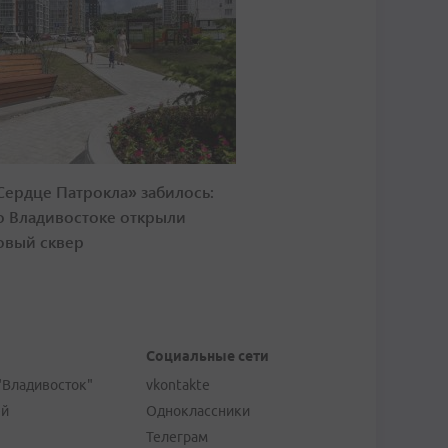
Сердце Патрокла» забилось:
о Владивостоке открыли
овый сквер
Социальные сети
"Владивосток"
vkontakte
ей
Одноклассники
Телеграм