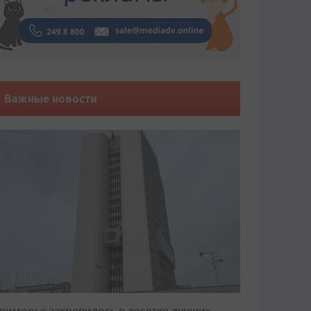
Важные новости
риморье закрепилось в десятке лучших