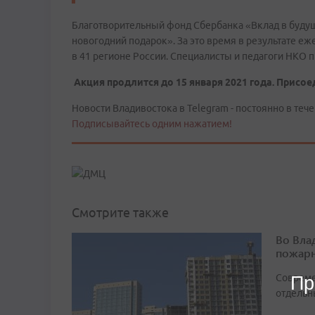
Благотворительный фонд Сбербанка «Вклад в буду
новогодний подарок». За это время в результате е
в 41 регионе России. Специалисты и педагоги НКО п
Акция продлится до 15 января 2021 года. Присое
Новости Владивостока в Telegram - постоянно в тече
Подписывайтесь одним нажатием!
Смотрите также
Во Вла
пожарн
Совреме
Пр
отдельн