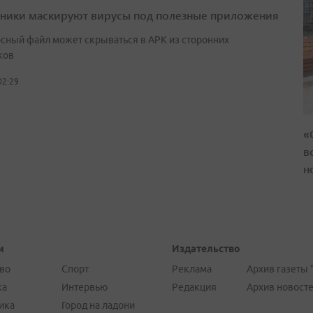
ики маскируют вирусы под полезные приложения
сный файл может скрываться в APK из сторонних
ков
02:29
«
в
н
и
Издательство
во
Спорт
Реклама
Архив газеты 
ка
Интервью
Редакция
Архив новост
ика
Город на ладони