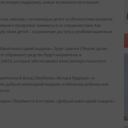
и системную поддержку, новые возможности и знания,
 как никогда: с их помощью дети с особенностями развития
миром и продолжат заниматься со специалистами. Как
для таких детей – ограничение доступа к реабилитационным
брый новогодний подарок», будет удвоен Сбером, делая
се собранные средства будут направлены в
(НКО), которые обеспечивают качественную психолого-
ворительный фонд Сбербанка «Вклад в будущее» и
ить добрый новогодний подарок особенному ребенку или
осто:
тформе СберВместе в историю «Добрый новогодний подарок»
П