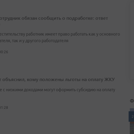
сотрудник обязан сообщить о подработке: ответ
а
естительству работник имеет право работать как у основного
теля, так и у другого работодателя
00:26
т объяснил, кому положены льготы на оплату ЖКУ
е с низкими доходами могут оформить субсидию на оплату
Ф
01:28
2