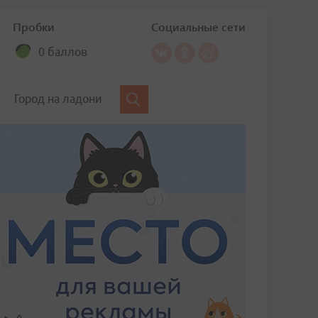
Пробки
Социальные сети
0 баллов
Город на ладони