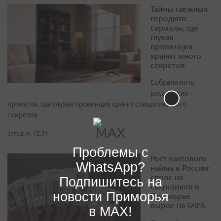
Тайны таежных
городков:
сериалы, где
глухая
провинция
хранит много
секретов
Собрали пять
российских
проектов, где глухая провинция хранит слишком много
секретов
сегодня, 12:31
Проблемы с
Рост вахтового
WhatsApp?
найма в России:
спрос на
Подпишитесь на
сварщиков в
новости Приморья
Приморье
вырос на 120%
в MAX!