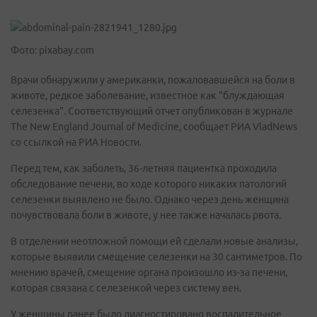
Фото: pixabay.com
Врачи обнаружили у американки, пожаловавшейся на боли в
животе, редкое заболевание, известное как "блуждающая
селезенка". Соответствующий отчет опубликован в журнале
The New England Journal of Medicine, сообщает РИА VladNews
со ссылкой на РИА Новости.
Перед тем, как заболеть, 36-летняя пациентка проходила
обследование печени, во ходе которого никаких патологий
селезенки выявлено не было. Однако через день женщина
почувствовала боли в животе, у нее также началась рвота.
В отделении неотложной помощи ей сделали новые анализы,
которые выявили смещение селезенки на 30 сантиметров. По
мнению врачей, смещение органа произошло из-за печени,
которая связана с селезенкой через систему вен.
У женщины ранее было диагностировано воспалительное