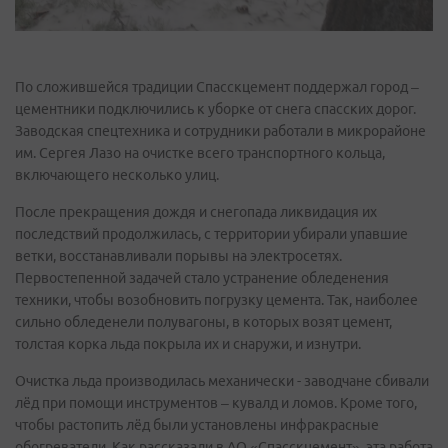
По сложившейся традиции Спасскцемент поддержал город –
цементники подключились к уборке от снега спасских дорог.
Заводская спецтехника и сотрудники работали в микрорайоне
им. Сергея Лазо на очистке всего транспортного кольца,
включающего несколько улиц.
После прекращения дождя и снегопада ликвидация их
последствий продолжилась, с территории убирали упавшие
ветки, восстанавливали порывы на электросетях.
Первостепенной задачей стало устранение обледенения
техники, чтобы возобновить погрузку цемента. Так, наиболее
сильно обледенели полувагоны, в которых возят цемент,
толстая корка льда покрыла их и снаружи, и изнутри.
Очистка льда производилась механически - заводчане сбивали
лёд при помощи инструментов – кувалд и ломов. Кроме того,
чтобы растопить лёд были установлены инфракрасные
обогреватели. Как рассказали в АО «Спасскцемент», эта работа