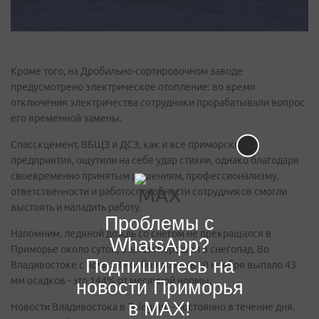
Кроме того, на Дробильно-сортировочном заводе
предусмотрено электрическое отопление: во время
отключения электричества сотрудники прорабатывали вопрос
его временной замены.
Спасскцемент, ВБЩЗ и ДСЗ, как и все приморские
предприятия, ощутили на себе удар стихии, однако благодаря
своевременно принятым решениям, профессионализму,
ответственности и работоспособности сотрудников смогли
выстоять и наладить работу.
Проблемы с
Напомним, ледяной дождь со снегом не прекращался в
WhatsApp?
Приморье около суток, а затем перешел в снегопад. Во
Подпишитесь на
Владивостоке с ночи 18 ноября по ночь 20 ноября выпало 43
мм осадков - это 144% от месячной нормы.
новости Приморья
в MAX!
Новости Владивостока в Telegram - постоянно в течение дня.