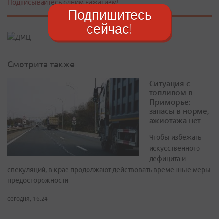
Подписывайтесь одним нажатием!
Подпишитесь
сейчас!
Смотрите также
Ситуация с
топливом в
Приморье:
запасы в норме,
ажиотажа нет
Чтобы избежать
искусственного
дефицита и
спекуляций, в крае продолжают действовать временные меры
предосторожности
сегодня, 16:24