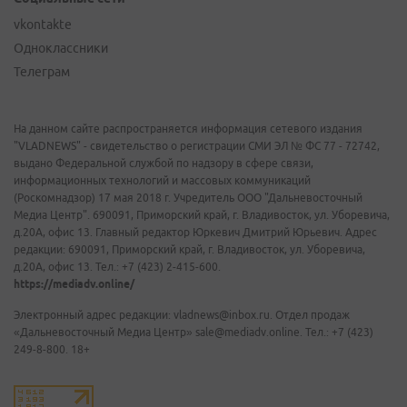
vkontakte
Одноклассники
Телеграм
На данном сайте распространяется информация сетевого издания
"VLADNEWS" - свидетельство о регистрации СМИ ЭЛ № ФС 77 - 72742,
выдано Федеральной службой по надзору в сфере связи,
информационных технологий и массовых коммуникаций
(Роскомнадзор) 17 мая 2018 г. Учредитель ООО "Дальневосточный
Медиа Центр". 690091, Приморский край, г. Владивосток, ул. Уборевича,
д.20А, офис 13. Главный редактор Юркевич Дмитрий Юрьевич. Адрес
редакции: 690091, Приморский край, г. Владивосток, ул. Уборевича,
д.20А, офис 13. Тел.: +7 (423) 2-415-600.
https://mediadv.online/
Электронный адрес редакции: vladnews@inbox.ru. Отдел продаж
«Дальневосточный Медиа Центр» sale@mediadv.online. Тел.: +7 (423)
249-8-800. 18+