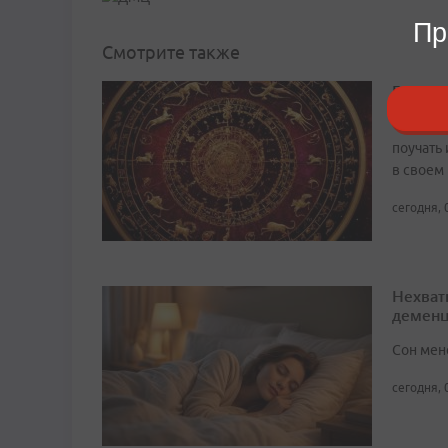
Пр
Смотрите также
Гороско
Чтобы не
поучать 
в своем
сегодня, 
Нехват
демен
Сон мен
сегодня, 