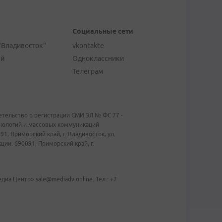
Социальные сети
"Владивосток"
vkontakte
ей
Одноклассники
Телеграм
тельство о регистрации СМИ ЭЛ № ФС 77 -
хнологий и массовых коммуникаций
1, Приморский край, г. Владивосток, ул.
ии: 690091, Приморский край, г.
иа Центр» sale@mediadv.online. Тел.: +7