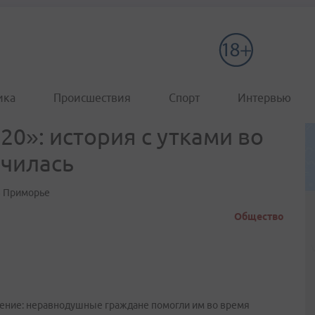
ика
Происшествия
Спорт
Интервью
20»: история с утками во
нчилась
в Приморье
Общество
жение: неравнодушные граждане помогли им во время