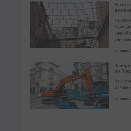
Реконс
дома н
Ранее м
муницип
зданий 
уникаль
сегодня, 
Заверш
во Вла
В насто
от здан
сегодня, 