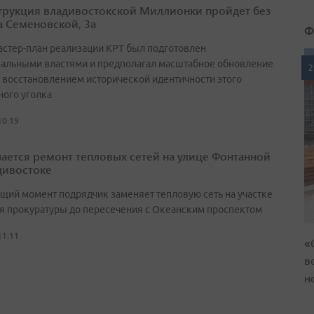
трукция владивостокской Миллионки пройдет без
а Семеновской, 3а
Ф
астер-план реализации КРТ был подготовлен
альными властями и предполагал масштабное обновление
2
с восстановлением исторической идентичности этого
ного уголка
10:19
ается ремонт тепловых сетей на улице Фонтанной
дивостоке
ящий момент подрядчик заменяет тепловую сеть на участке
ия прокуратуры до пересечения с Океанским проспектом
11:11
«
в
н