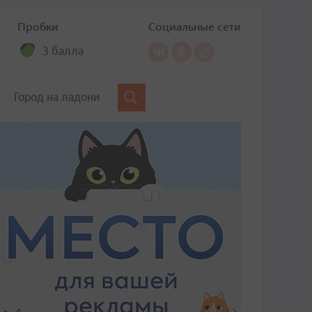
Пробки
Социальные сети
3 балла
Город на ладони