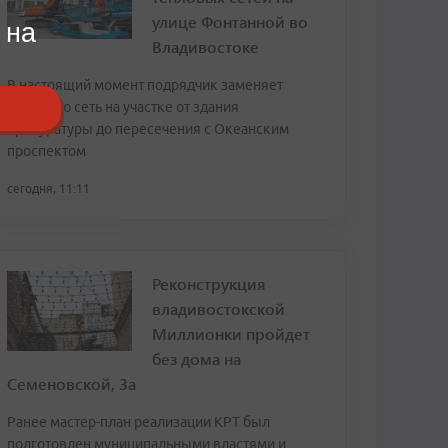
улице Фонтанной во
 на
Владивостоке
В настоящий момент подрядчик заменяет
тепловую сеть на участке от здания
прокуратуры до пересечения с Океанским
проспектом
сегодня, 11:11
Реконструкция
владивостокской
Миллионки пройдет
без дома на
Семеновской, 3а
Ранее мастер-план реализации КРТ был
подготовлен муниципальными властями и