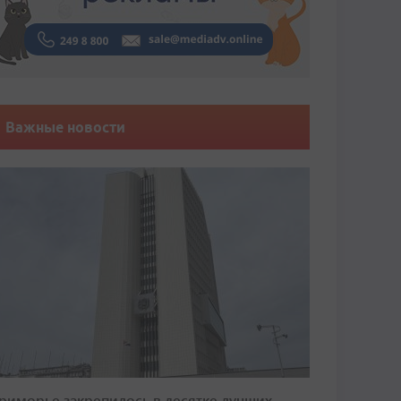
Важные новости
риморье закрепилось в десятке лучших