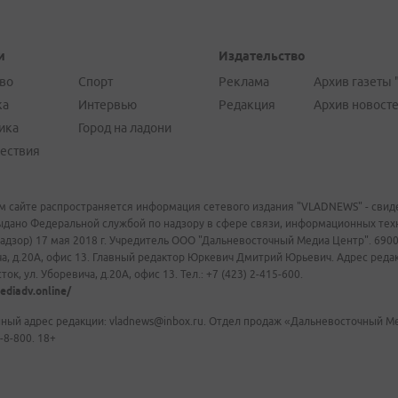
и
Издательство
во
Спорт
Реклама
Архив газеты 
ка
Интервью
Редакция
Архив новост
ика
Город на ладони
ествия
м сайте распространяется информация сетевого издания "VLADNEWS" - свиде
ыдано Федеральной службой по надзору в сфере связи, информационных те
адзор) 17 мая 2018 г. Учредитель ООО "Дальневосточный Медиа Центр". 69009
а, д.20А, офис 13. Главный редактор Юркевич Дмитрий Юрьевич. Адрес редакц
ок, ул. Уборевича, д.20А, офис 13. Тел.: +7 (423) 2-415-600.
ediadv.online/
ный адрес редакции: vladnews@inbox.ru. Отдел продаж «Дальневосточный Мед
-8-800. 18+