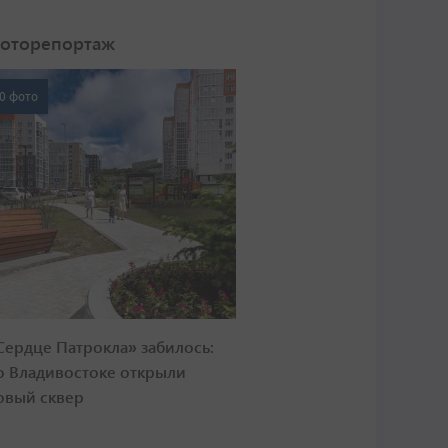
оторепортаж
0 фото
Сердце Патрокла» забилось:
о Владивостоке открыли
овый сквер