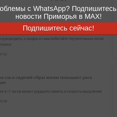
облемы с WhatsApp? Подпишитесь
новости Приморья в MAX!
п на 8 августа
Подпишитесь сейчас!
 нажить себе неприятностей, избегайте тех, кто любит
и руководить, а заодно и сами избегайте поучительных ноток
 голосе
07:32
ка сна и сидячий образ жизни повышают риск
ции
ее 6–7 часов может ухудшить память и скорость мышления
05:28