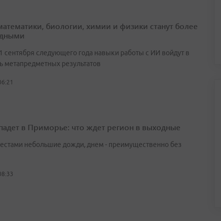
математики, биологии, химии и физики станут более
адными
 1 сентября следующего года навыки работы с ИИ войдут в
ь метапредметных результатов
06:21
падет в Приморье: что ждет регион в выходные
естами небольшие дожди, днем - преимущественно без
08:33