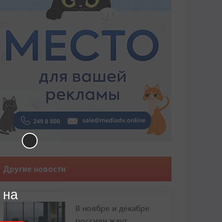
Другие новости
 на
В ноябре и декабре
россиян ждут