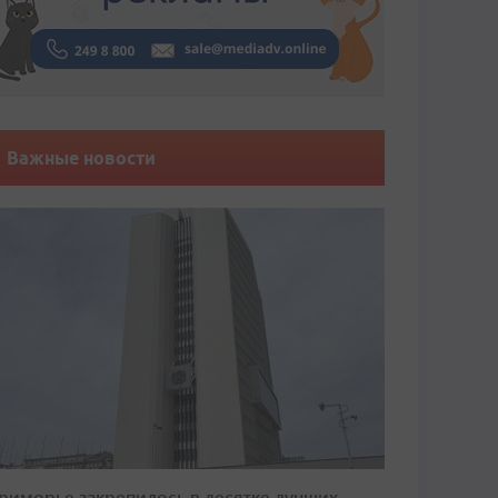
Важные новости
риморье закрепилось в десятке лучших