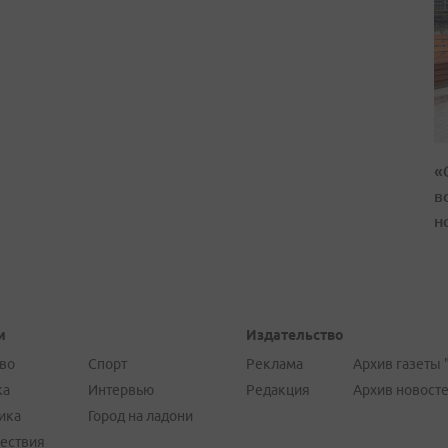
«
в
н
и
Издательство
во
Спорт
Реклама
Архив газеты 
ка
Интервью
Редакция
Архив новост
ика
Город на ладони
ествия