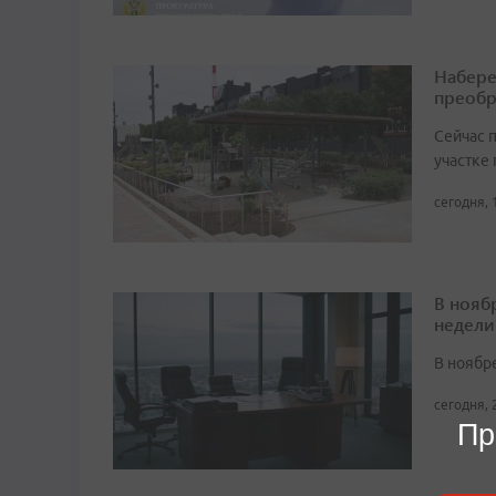
Набере
преобр
Сейчас 
участке
сегодня, 
В нояб
недели
В ноябре
сегодня, 
Пр