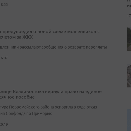
и
18:33
17
т предупредил о новой схеме мошенников с
счетом за ЖКХ
ленники рассылают сообщения о возврате переплаты
16:07
нице Владивостока вернули право на единое
ячное пособие
тура Первомайского района оспорила в суде отказ
ия Соцфонда по Приморью
20:19