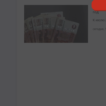
Средня
год
К июлю 
сегодня, 