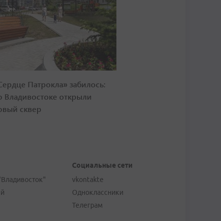
Сердце Патрокла» забилось:
о Владивостоке открыли
овый сквер
Социальные сети
"Владивосток"
vkontakte
ей
Одноклассники
Телеграм