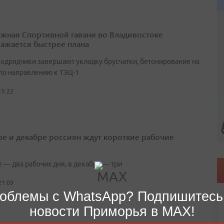
жная Спортивной гавани во Владивостоке
ажается быстрее плана
подрядчики завершают укладку брусчатки, бетонирование на
 по направлению к ТЭЦ-1
15:22
ре и декабре россиян ждут короткие рабочие
 — два рабочих дня, в декабре — три
21:09
облемы с WhatsApp? Подпишитесь
новости Приморья в MAX!