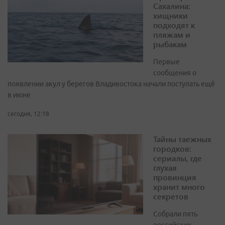
Сахалина:
хищники
подходят к
пляжам и
рыбакам
Первые
сообщения о
появлении акул у берегов Владивостока начали поступать ещё
в июне
сегодня, 12:18
Тайны таежных
городков:
сериалы, где
глухая
провинция
хранит много
секретов
Собрали пять