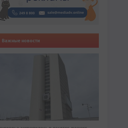
Важные новости
риморье закрепилось в десятке лучших