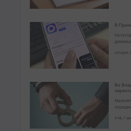
В Прим
На сего
домовых
сегодня, 
Во Вла
наркот
Малолет
передан
9:48, 7 а