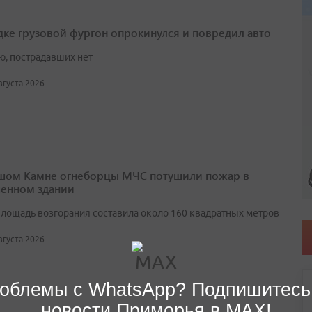
дке грузовой фургон опрокинулся и повредил авто
ю, пострадавших нет
августа 2026
шом Камне огнеборцы МЧС потушили пожар в
енном здании
лощадь возгорания составила около 160 квадратных метров
августа 2026
облемы с WhatsApp? Подпишитесь
новости Приморья в MAX!