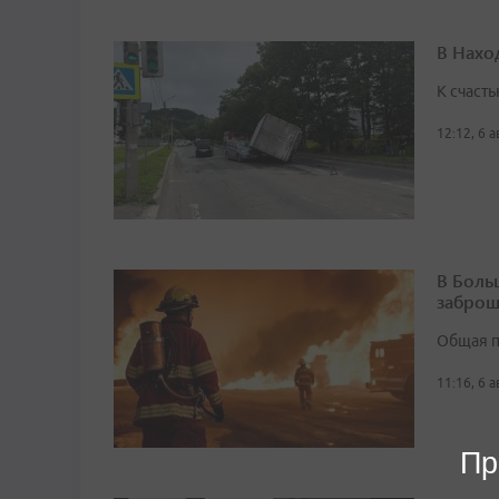
В Нахо
К счасть
12:12, 6 
В Боль
заброш
Общая п
11:16, 6 
Пр