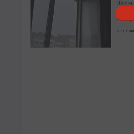
Шестил
Возбужд
помощь
9:21, 6 а