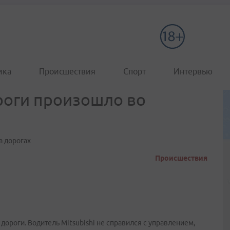
ика
Происшествия
Спорт
Интервью
роги произошло во
а дорогах
Происшествия
ороги. Водитель Mitsubishi не справился с управлением,