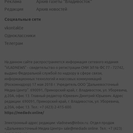
Реклама
Архив газеты "Владивосток"
Редакция
Архив новостей
Социальные сети
vkontakte
Одноклассники
Телеграм
На данном сайте распространяется информация сетевого издания
"VLADNEWS" - свидетельство о регистрации СМИ ЭЛ № ФС 77 - 72742,
выдано Федеральной службой по надзору в сфере связи,
информационных технологий и массовых коммуникаций
(Роскомнадзор) 17 мая 2018 г. Учредитель ООО "Дальневосточный
Медиа Центр". 690091, Приморский край, г. Владивосток, ул. Уборевича,
д.20А, офис 13. Главный редактор Юркевич Дмитрий Юрьевич. Адрес
редакции: 690091, Приморский край, г. Владивосток, ул. Уборевича,
д.20А, офис 13. Тел.: +7 (423) 2-415-600.
https://mediadv.online/
Электронный адрес редакции: vladnews@inbox.ru. Отдел продаж
«Дальневосточный Медиа Центр» sale@mediadv.online. Тел.: +7 (423)