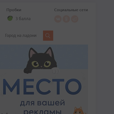
Пробки
Социальные сети
3 балла
Город на ладони