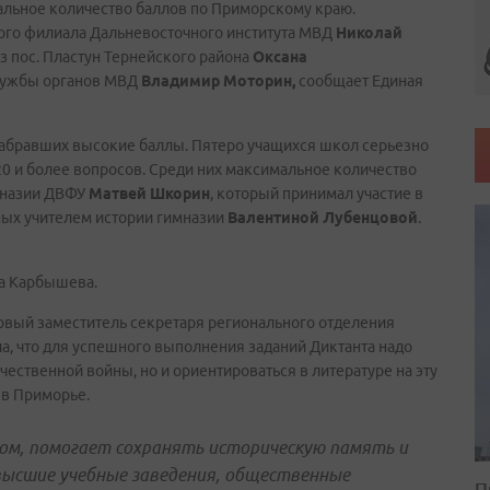
альное количество баллов по Приморскому краю.
ого филиала Дальневосточного института МВД
Николай
из пос. Пластун Тернейского района
Оксана
службы органов МВД
Владимир Моторин,
сообщает Единая
набравших высокие баллы. Пятеро учащихся школ серьезно
20 и более вопросов. Среди них максимальное количество
имназии ДВФУ
Матвей Шкорин
, который принимал участие в
ных учителем истории гимназии
Валентиной Лубенцовой
.
ла Карбышева.
рвый заместитель секретаря регионального отделения
ла, что для успешного выполнения заданий Диктанта надо
ественной войны, но и ориентироваться в литературе на эту
 в Приморье.
м, помогает сохранять историческую память и
высшие учебные заведения, общественные
П