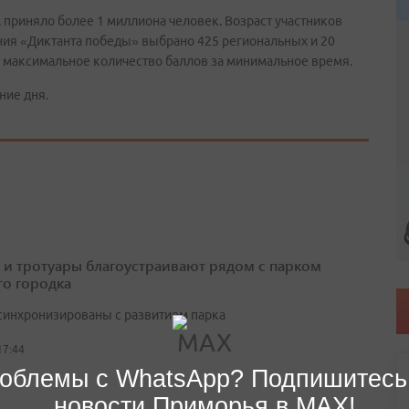
, приняло более 1 миллиона человек. Возраст участников
дения «Диктанта победы» выбрано 425 региональных и 20
 максимальное количество баллов за минимальное время.
ние дня.
 и тротуары благоустраивают рядом с парком
о городка
синхронизированы с развитием парка
17:44
облемы с WhatsApp? Подпишитесь
новости Приморья в MAX!