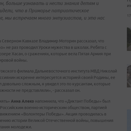
н, больше узнавать и нести знания детям и
и
идели, что в Приморье патриотическое
17
, мы встречаем много энтузиастов, и это нас
а Северном Кавказе Владимир Моторин рассказал, что
о» не раз проводил Уроки мужества в школах. Ребята с
озере Хасан, о сражениях, которые вела Пятая Армия при
ировой войны.
токского филиала Дальневосточного института МВД Николай
ссиянин искренне интересуется историей своей Родины, ее
л довольно сложным, я увидел это по курсантам, которые
жности не представляли», - рассказал он.
амять»
Анна Алеко
напомнила, что «Диктант Победы» был
 Российским военно-историческим обществом, партией
движением «Волонтеры Победы». Акция проводилась в
чению истории Великой Отечественной войны, повышения
итания молодежи.