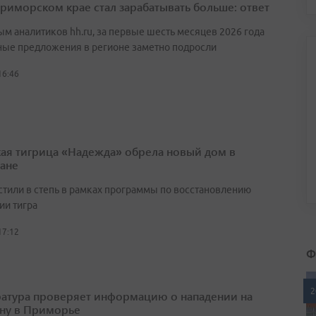
Приморском крае стал зарабатывать больше: ответ
ым аналитиков hh.ru, за первые шесть месяцев 2026 года
ные предложения в регионе заметно подросли
16:46
ая тигрица «Надежда» обрела новый дом в
тане
стили в степь в рамках программы по восстановлению
ии тигра
17:12
Ф
2
атура проверяет информацию о нападении на
ну в Приморье