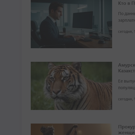
Кто в 
По данн
зарплат
сегодня, 
Амурск
Казахс
Ее выпу
популяц
сегодня, 
Прокур
женщи