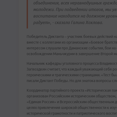
объединения, всех неравнодушных гражда
молодежи. При подведении итогов, мы ув
воспитание находится на должном уровне
радует», - сказала Галина Хохлова.
Победитель Диктанта – участник боевых действий н
вместе с коллегами из организации «Боевое братств
интересом слушали про Даманские события, бои на 
освобождении Маньчжурии в завершение Второй м
Начальник кафедры уголовного процесса Владивос
Загвоздкин считает, что каждый уважающий себя ро
героическими и трагическими страницами. «Тест бы
писали Диктант Победы. Но для знатока вопросы сло
Координатор партийного проекта «Историческая п
организован Российским историческим обществом,
«Единая Россия» и Всероссийским общественным 
целях привлечения широкой общественности к изу
исторической грамотности и патриотического восп