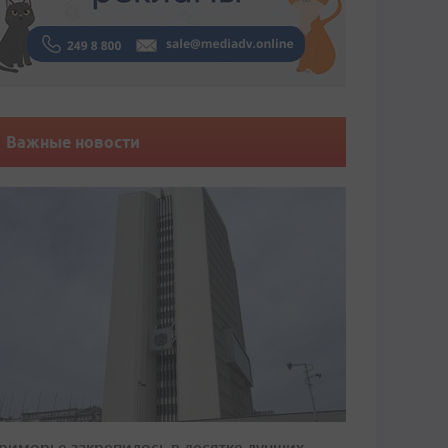
Важные новости
риморье закрепилось в десятке лучших