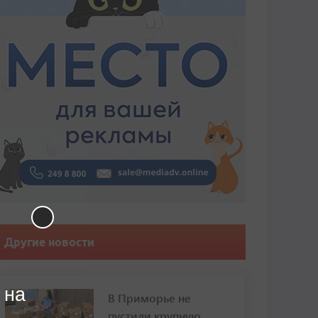
Другие новости
 на
В Приморье не
пустили крупную