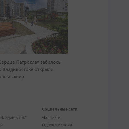
Сердце Патрокла» забилось:
о Владивостоке открыли
овый сквер
Социальные сети
"Владивосток"
vkontakte
ей
Одноклассники