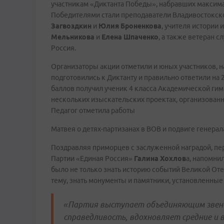
участникам «Диктанта Победы», набравших максим
Победителями стали преподаватели Владивостокск
Загвоздкин
и
Юлия Броненкова
, учителя истории 
Мельникова
и
Елена Шпаченко
, а также ветеран 
Россия.
Организаторы акции отметили и юных участников, 
подготовились к Диктанту и правильно ответили на 
баллов получил ученик 4 класса Академической г
нескольких изыскательских проектах, организован
Педагог отметила работы
Матвея о детях-партизанах в ВОВ и подвиге генера
Поздравляя приморцев с заслуженной наградой, пе
Партии «Единая Россия»
Галина Хохлов
а, напомни
было не только знать историю событий Великой Отеч
тему, знать монументы и памятники, установленные
«Партия выступает объединяющим звено
справедливость, вдохновляет средние и 