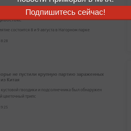
Подпишитесь сейчас!
ворительная акция в поддержку животных пройдет
дивостоке
тие состоится 8 и 9 августа в Нагорном парке
18:28
орье не пустили крупную партию зараженных
 из Китая
х кустовой гвоздики и подсолнечника был обнаружен
й цветочный трипс
19:25