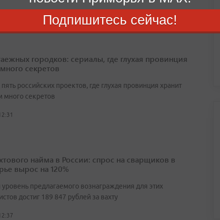
12:18
Подпишитесь сейчас!
таежных городков: сериалы, где глухая провинция
 много секретов
пять российских проектов, где глухая провинция хранит
 много секретов
12:31
ахтового найма в России: спрос на сварщиков в
ье вырос на 120%
 уровень предлагаемого вознаграждения для этих
стов достиг 189 847 рублей за вахту
12:37