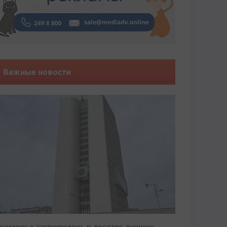
Важные новости
риморье закрепилось в десятке лучших