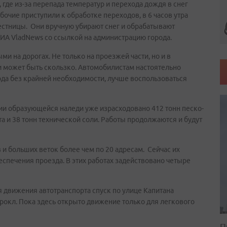
 где из-за перепада температур и перехода дождя в снег
бочие приступили к обработке переходов, в 6 часов утра
стницы. Они вручную убирают снег и обрабатывают
ИА VladNews со ссылкой на администрацию города.
 на дорогах. Не только на проезжей части, но и в
и может быть скользко. Автомобилистам настоятельно
ода без крайней необходимости, лучше воспользоваться
ии образующейся наледи уже израсходовано 412 тонн песко-
а и 38 тонн технической соли. Работы продолжаются и будут
и больших веток более чем по 20 адресам. Сейчас их
еспечения проезда. В этих работах задействовано четыре
я движения автотранспорта спуск по улице Капитана
рокл. Пока здесь открыто движение только для легкового
П