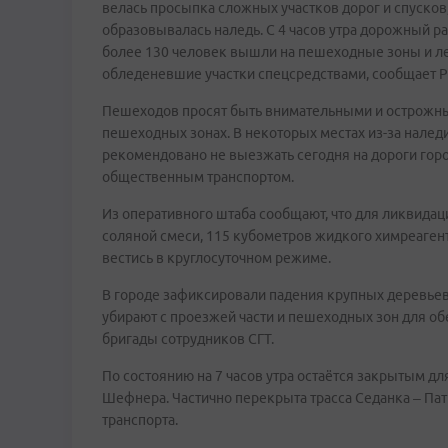
велась просыпка сложных участков дорог и спусков,
образовывалась наледь. С 4 часов утра дорожный ра
более 130 человек вышли на пешеходные зоны и ле
обледеневшие участки спецсредствами, сообщает Р
Пешеходов просят быть внимательными и острожными
пешеходных зонах. В некоторых местах из-за налед
рекомендовано не выезжать сегодня на дороги гор
общественным транспортом.
Из оперативного штаба сообщают, что для ликвидац
соляной смеси, 115 кубометров жидкого химреагент
вестись в круглосуточном режиме.
В городе зафиксировали падения крупных деревьев 
убирают с проезжей части и пешеходных зон для об
бригады сотрудников СГТ.
По состоянию на 7 часов утра остаётся закрытым дл
Шефнера. Частично перекрыта трасса Седанка – Пат
транспорта.