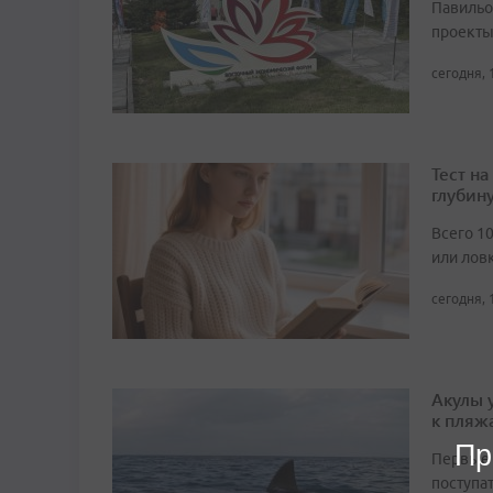
Павильо
проекты
сегодня, 
Тест н
глубин
Всего 1
или лов
сегодня, 
Акулы 
к пляж
Пр
Первые 
поступа