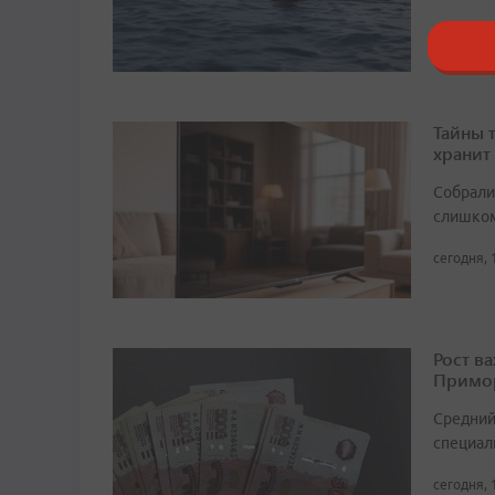
сегодня, 
Тайны 
хранит
Собрали 
слишком
сегодня, 
Рост в
Примор
Средний
специали
сегодня, 