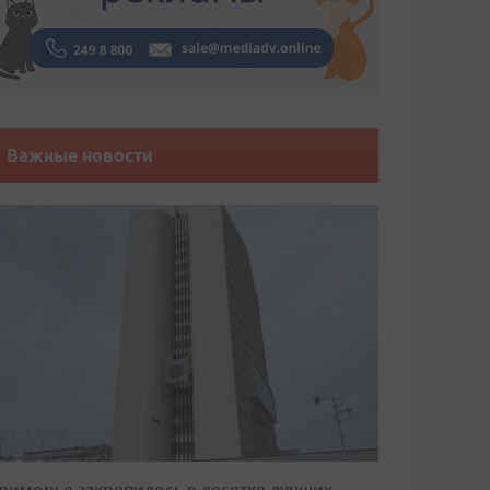
Важные новости
риморье закрепилось в десятке лучших