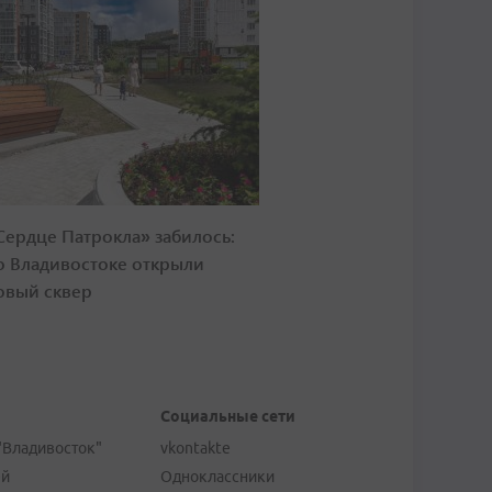
Сердце Патрокла» забилось:
о Владивостоке открыли
овый сквер
Социальные сети
"Владивосток"
vkontakte
ей
Одноклассники