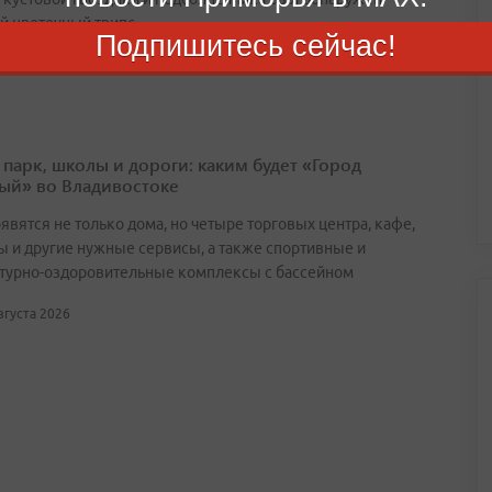
й цветочный трипс
Подпишитесь сейчас!
августа 2026
 парк, школы и дороги: каким будет «Город
ый» во Владивостоке
явятся не только дома, но четыре торговых центра, кафе,
ы и другие нужные сервисы, а также спортивные и
турно-оздоровительные комплексы с бассейном
августа 2026