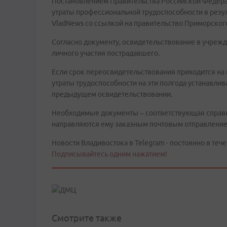
Постановлением Правительства Российской Федера
утраты профессиональной трудоспособности в резул
VladNews со ссылкой на правительство Приморского
Согласно документу, освидетельствование в учреж
личного участия пострадавшего.
Если срок переосвидетельствования приходится на пе
утраты трудоспособности на эти полгода устанавлива
предыдущем освидетельствовании.
Необходимые документы – соответствующая справк
направляются ему заказным почтовым отправление
Новости Владивостока в Telegram - постоянно в тече
Подписывайтесь одним нажатием!
Смотрите также