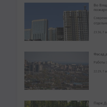
Во Вла
пожарн
Совреме
отдельн
23:36, 7 
Фасад 
Работы 
22:29, 7 
Парк Д