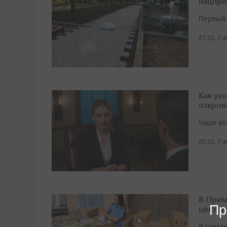
нацпро
Первый 
21:32, 7 
Как ух
откров
Чаще вс
20:32, 7 
В Прим
Пр
цветов
В среза