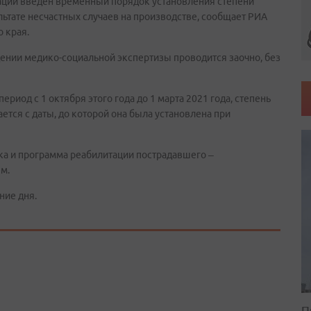
ции введен временный порядок установления степени
ьтате несчастных случаев на производстве, сообщает РИА
 края.
дении медико-социальной экспертизы проводится заочно, без
риод с 1 октября этого года до 1 марта 2021 года, степень
ется с даты, до которой она была установлена при
а и программа реабилитации пострадавшего –
м.
ние дня.
П