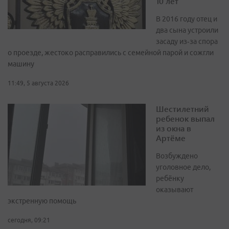
10 лет
В 2016 году отец и
два сына устроили
засаду из‑за спора
о проезде, жестоко расправились с семейной парой и сожгли
машину
11:49, 5 августа 2026
Шестилетний
ребенок выпал
из окна в
Артёме
Возбуждено
уголовное дело,
ребёнку
оказывают
экстренную помощь
сегодня, 09:21