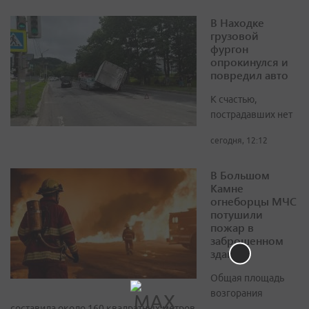
В Находке
грузовой
фургон
опрокинулся и
повредил авто
К счастью,
пострадавших нет
сегодня, 12:12
В Большом
Камне
огнеборцы МЧС
потушили
пожар в
заброшенном
здании
Общая площадь
возгорания
составила около 160 квадратных метров