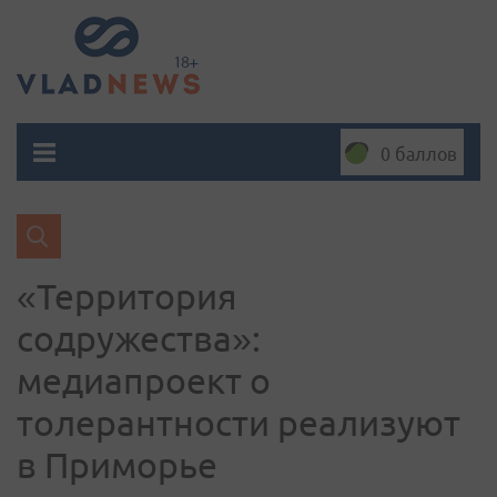
0 баллов
«Территория
содружества»:
медиапроект о
толерантности реализуют
в Приморье