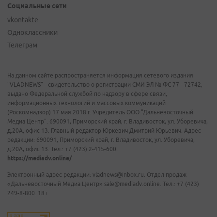
Социальные сети
vkontakte
Одноклассники
Телеграм
На данном сайте распространяется информация сетевого издания
"VLADNEWS" - свидетельство о регистрации СМИ ЭЛ № ФС 77 - 72742,
выдано Федеральной службой по надзору в сфере связи,
информационных технологий и массовых коммуникаций
(Роскомнадзор) 17 мая 2018 г. Учредитель ООО "Дальневосточный
Медиа Центр". 690091, Приморский край, г. Владивосток, ул. Уборевича,
д.20А, офис 13. Главный редактор Юркевич Дмитрий Юрьевич. Адрес
редакции: 690091, Приморский край, г. Владивосток, ул. Уборевича,
д.20А, офис 13. Тел.: +7 (423) 2-415-600.
https://mediadv.online/
Электронный адрес редакции: vladnews@inbox.ru. Отдел продаж
«Дальневосточный Медиа Центр» sale@mediadv.online. Тел.: +7 (423)
249-8-800. 18+