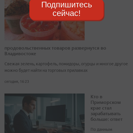
Подпишитесь
сейчас!
продовольственных товаров развернутся во
Владивостоке
Свежая зелень, картофель, помидоры, огурцы и многое другое
можно будет найти на торговых прилавках
сегодня, 16:23
Кто в
Приморском
крае стал
зарабатывать
больше: ответ
По данным