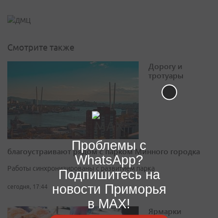
Смотрите также
Дорогу и
тротуары
Проблемы с
благоустраивают рядом с парком Минного городка
WhatsApp?
Работы синхронизированы с развитием парка
Подпишитесь на
новости Приморья
сегодня, 17:44
в MAX!
Ярмарки