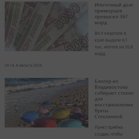
Ипотечный долг
приморцев
превысил 367
млрд
Во II квартале в
крае выдали 4,1
тыс. ипотек на 20,8
млрд
20:14, 8 августа 2026
Блогер из
Владивостока
собирает стекло
для
восстановления
бухты
Стеклянной
Пункт приёма
создан, чтобы