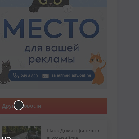
Другие новости
Парк Дома офицеров
 на
в Уссурийске