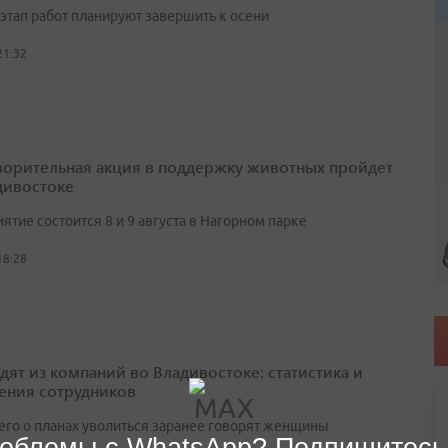
этап работ планируют завершить к осени
21:32
ворительная акция в поддержку животных пройдет
дивостоке
тие состоится 8 и 9 августа в Нагорном парке
18:28
одят из компаний во Владивостоке: статистика и
ения сотрудников
его о планах уволиться заранее говорят женщины
облемы с WhatsApp? Подпишитесь