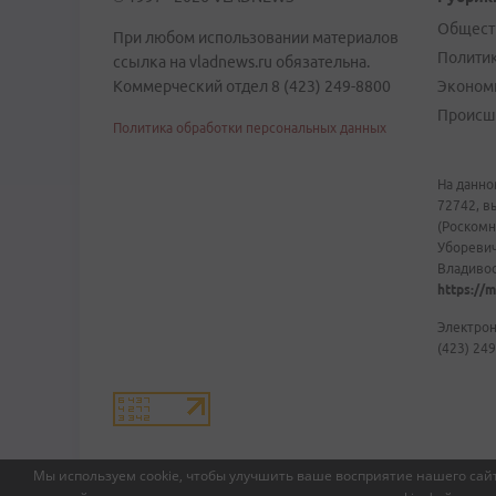
Общест
При любом использовании материалов
Полити
ссылка на vladnews.ru обязательна.
Коммерческий отдел 8 (423) 249-8800
Эконом
Происш
Политика обработки персональных данных
На данно
72742, в
(Роскомн
Уборевич
Владивост
https://m
Электрон
(423) 249
Мы используем cookie, чтобы улучшить ваше восприятие нашего сайт