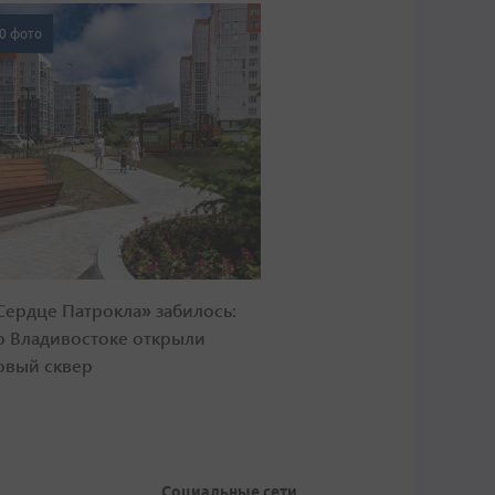
0 фото
Сердце Патрокла» забилось:
о Владивостоке открыли
овый сквер
Социальные сети