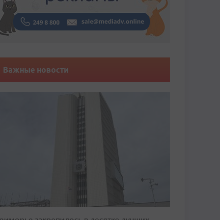
Важные новости
риморье закрепилось в десятке лучших