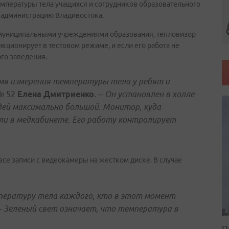
емпературы тела учащихся и сотрудников образовательного
 администрацию Владивостока.
с муниципальными учреждениями образования, тепловизор
кционирует в тестовом режиме, и если его работа не
ого заведения.
мя измерения температуры тела у ребят и
№ 52
Елена Дмитриенко
. –
Он установлен в холле
дей максимально большой. Монитор, куда
ли в медкабинете. Его работу контролирует
все записи с видеокамеры на жестком диске. В случае
пературу тела каждого, кто в этот момент
–
Зеленый свет означает, что температура в
П