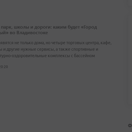
 парк, школы и дороги: каким будет «Город
ый» во Владивостоке
явятся не только дома, но четыре торговых центра, кафе,
ы и другие нужные сервисы, а также спортивные и
турно-оздоровительные комплексы с бассейном
20:20
Ф