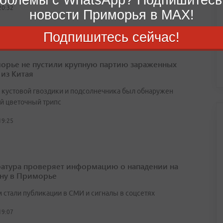
20:32
новости Приморья в MAX!
Подпишитесь сейчас!
орье не пустили крупную партию зараженных
 из Китая
х кустовой гвоздики и подсолнечника был обнаружен
й цветочный трипс
19:25
атура проверяет информацию о нападении на
ну в Приморье
 стали публикации в СМИ и сигналы в соцсетях
19:07