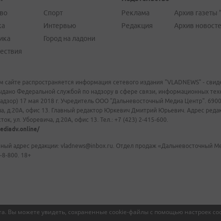
во
Спорт
Реклама
Архив газеты 
ка
Интервью
Редакция
Архив новост
ика
Город на ладони
ествия
м сайте распространяется информация сетевого издания "VLADNEWS" - свиде
ыдано Федеральной службой по надзору в сфере связи, информационных те
адзор) 17 мая 2018 г. Учредитель ООО "Дальневосточный Медиа Центр". 69009
а, д.20А, офис 13. Главный редактор Юркевич Дмитрий Юрьевич. Адрес редакц
ок, ул. Уборевича, д.20А, офис 13. Тел.: +7 (423) 2-415-600.
ediadv.online/
ный адрес редакции: vladnews@inbox.ru. Отдел продаж «Дальневосточный Мед
-8-800. 18+
а. Вы можете увидеть, сохраненные cookie-файлы с помощью настроек coo