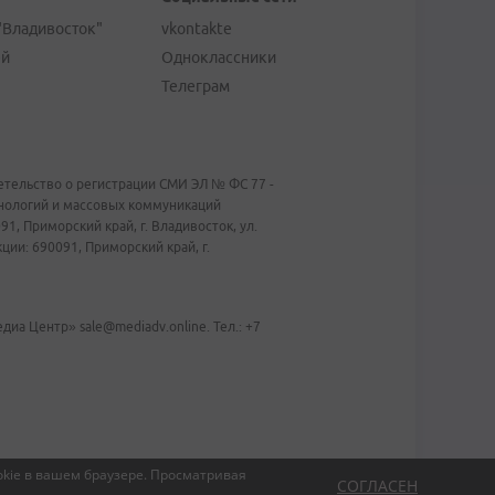
"Владивосток"
vkontakte
ей
Одноклассники
Телеграм
тельство о регистрации СМИ ЭЛ № ФС 77 -
хнологий и массовых коммуникаций
1, Приморский край, г. Владивосток, ул.
ии: 690091, Приморский край, г.
иа Центр» sale@mediadv.online. Тел.: +7
kie в вашем браузере.
Просматривая
СОГЛАСЕН