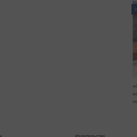
2
«
в
н
и
Издательство