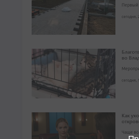
Первый 
сегодня, 
Благот
во Вла
Мероприя
сегодня, 
Как ух
откров
Чаще вс
Пр