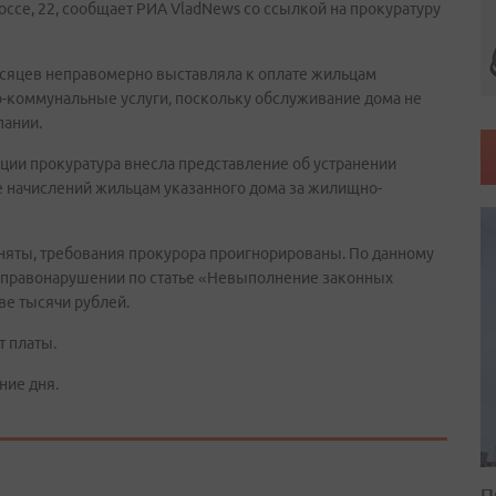
ссе, 22, сообщает РИА VladNews со ссылкой на прокуратуру
есяцев неправомерно выставляла к оплате жильцам
-коммунальные услуги, поскольку обслуживание дома не
пании.
ации прокуратура внесла представление об устранении
е начислений жильцам указанного дома за жилищно-
няты, требования прокурора проигнорированы. По данному
 правонарушении по статье «Невыполнение законных
ве тысячи рублей.
 платы.
ние дня.
П