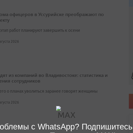
ома офицеров в Уссурийске преображают по
екту
этап работ планируют завершить к осени
августа 2026
одят из компаний во Владивостоке: статистика и
ения сотрудников
его о планах уволиться заранее говорят женщины
августа 2026
облемы с WhatsApp? Подпишитесь