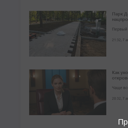
Парк Д
нацпро
Первый 
21:32, 7 
Как ух
откров
Чаще вс
20:32, 7 
Пр