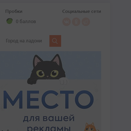
Пробки
Социальные сети
0 баллов
Город на ладони