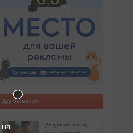
Другие новости
Депутат объяснил,
 на
кому положены