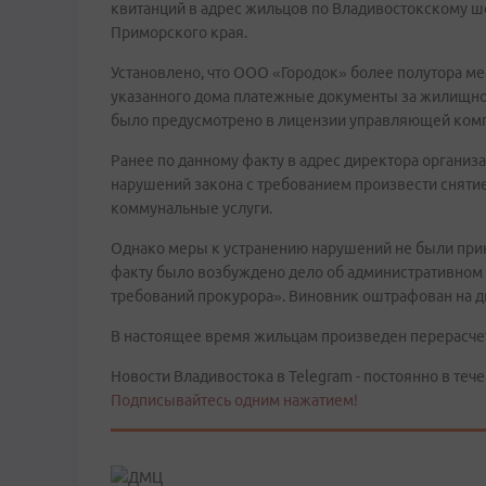
квитанций в адрес жильцов по Владивостокскому шо
Приморского края.
Установлено, что ООО «Городок» более полутора м
указанного дома платежные документы за жилищно
было предусмотрено в лицензии управляющей ком
Ранее по данному факту в адрес директора организ
нарушений закона с требованием произвести сняти
коммунальные услуги.
Однако меры к устранению нарушений не были при
факту было возбуждено дело об административном
требований прокурора». Виновник оштрафован на д
В настоящее время жильцам произведен перерасчет
Новости Владивостока в Telegram - постоянно в тече
Подписывайтесь одним нажатием!