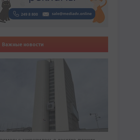
Важные новости
риморье закрепилось в десятке лучших