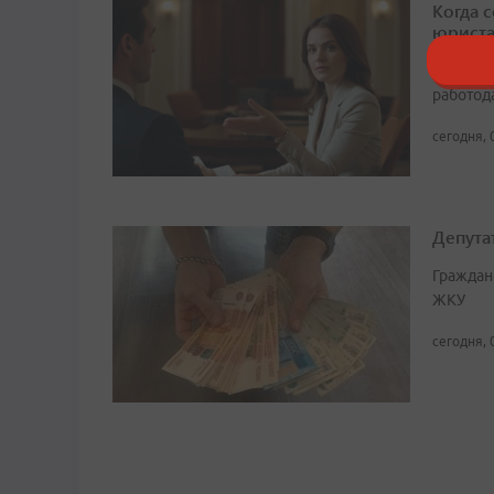
Когда 
юрист
По совм
работода
сегодня, 
Депута
Граждан
ЖКУ
сегодня, 