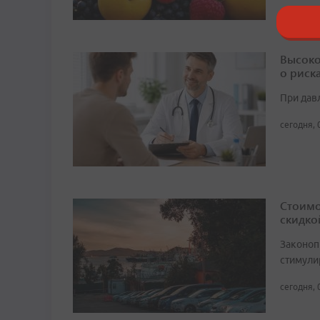
Высоко
о риск
При дав
сегодня, 
Стоимо
скидко
Законоп
стимули
сегодня, 