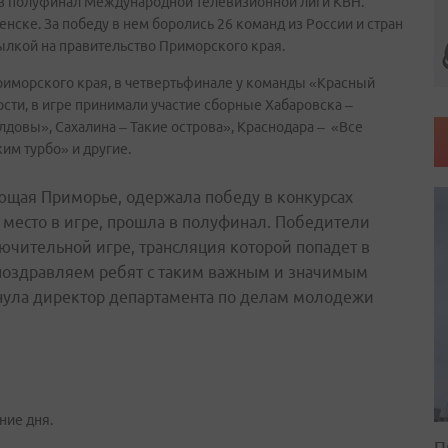
в полуфинал Международной телевизионной лиги КВН.
енске. За победу в нем боролись 26 команд из России и стран
ылкой на правительство Приморского края.
риморского края, в четвертьфинале у команды «Красный
сти, в игре принимали участие сборные Хабаровска –
довы», Сахалина – Такие острова», Краснодара – «Все
им турбо» и другие.
ющая Приморье, одержала победу в конкурсах
ое место в игре, прошла в полуфинал. Победители
ючительной игре, трансляция которой попадет в
 поздравляем ребят с таким важным и значимым
кнула директор департамента по делам молодежи
ние дня.
П