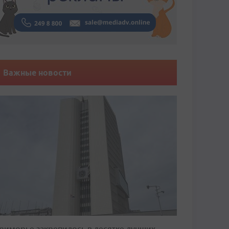
Важные новости
риморье закрепилось в десятке лучших