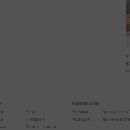
«
в
н
и
Издательство
во
Спорт
Реклама
Архив газеты 
ка
Интервью
Редакция
Архив новост
ика
Город на ладони