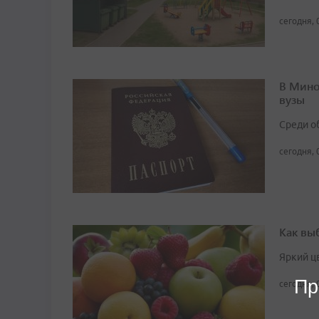
сегодня, 
В Мино
вузы
Среди о
сегодня, 
Как вы
Яркий ц
Пр
сегодня, 