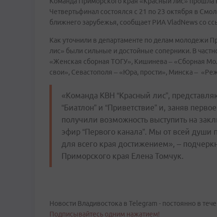
Команда Приморского края «Красный лис» прошла 
Четвертьфинал состоялся с 21 по 23 октября в Смол
ближнего зарубежья, сообщает РИА VladNews со сс
Как уточнили в департаменте по делам молодежи П
лис» были сильные и достойные соперники. В частно
«Женская сборная ТОГУ», Кишинева – «Сборная Мол
свои», Севастополя – «Юра, прости», Минска – «Реж
«Команда КВН “Красный лис”, представля
“Биатлон” и “Приветствие” и, заняв перв
получили возможность выступить на закл
эфир “Первого канала”. Мы от всей души
для всего края достижением», – подчер
Приморского края Елена Томчук.
Новости Владивостока в Telegram - постоянно в тече
Подписывайтесь одним нажатием!