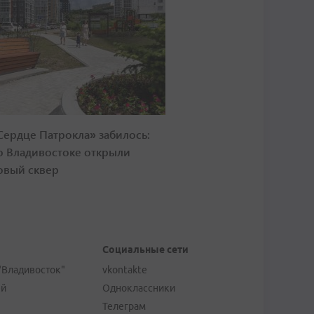
Сердце Патрокла» забилось:
о Владивостоке открыли
овый сквер
Социальные сети
"Владивосток"
vkontakte
ей
Одноклассники
Телеграм